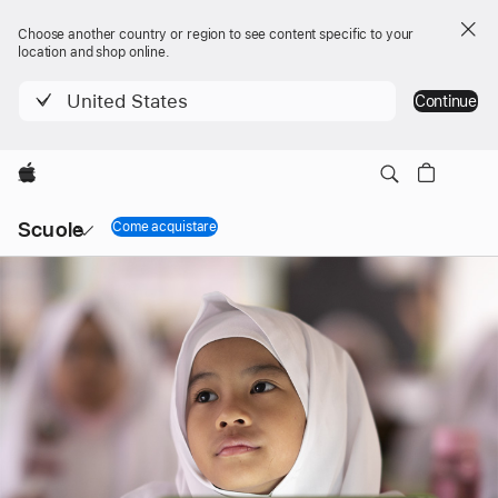
Choose another country or region to see content specific to your
location and shop online.
United States
Continue
Apple
Navigazione
Scuole
locale
Come acquistare
Apri
Menu