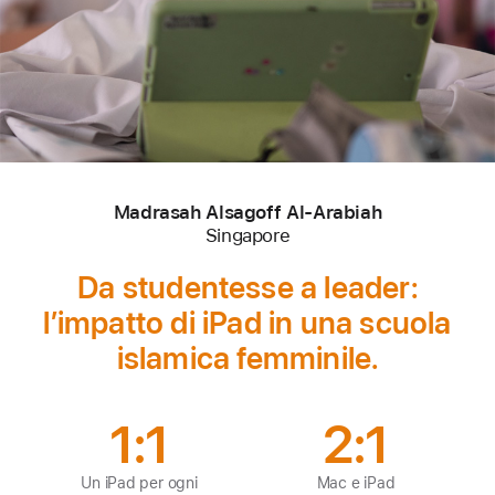
Madrasah Alsagoff Al-Arabiah
Singapore
-
Tecnologia
Da studentesse a leader:
per
la didattica
l’impatto di iPad in una scuola
islamica femminile.
1:1
2:1
Un iPad per ogni
Mac e iPad