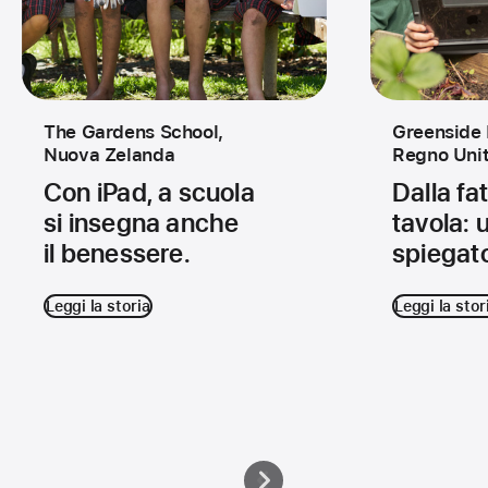
The Gardens School,
Greenside 
Nuova Zelanda
Regno Uni
Con iPad, a scuola
Dalla fat
si insegna anche
tavola: 
il benessere.
spiegato
Leggi la storia
Leggi la stor