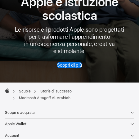
Apple e istruzione
scolastica
Le risorse e i prodotti Apple sono progettati
per trasformare l’apprendimento
in un’esperienza personale, creativa
e stimolante.
Scopri di più
Apple
Footer

Scuole
Storie di successo
Apple
Madrasah Alsagoff Al-Arabiah
Scopri e acquista
Apple Wallet
Account