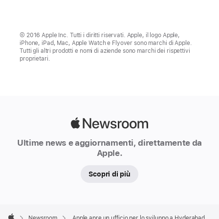
© 2016 Apple Inc. Tutti i diritti riservati. Apple, il logo Apple,
iPhone, iPad, Mac, Apple Watch e Flyover sono marchi di Apple.
Tutti gli altri prodotti e nomi di aziende sono marchi dei rispettivi
proprietari.
Apple
Newsroom
Ultime news e aggiornamenti, direttamente da
Apple.
Scopri di più
Apple
Footer

Newsroom
Apple apre un ufficio per lo sviluppo a Hyderabad