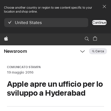
Choose another country or region to see content specific to your
location and shop online.
United States
Continue
Apple
Newsroom
Cerca
Open
Newsroom
navigation
COMUNICATO STAMPA
19 maggio 2016
Apple apre un ufficio per lo
sviluppo a Hyderabad