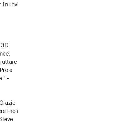
 i nuovi
 3D.
nce,
ruttare
Pro e
.” -
 Grazie
re Pro i
 Steve