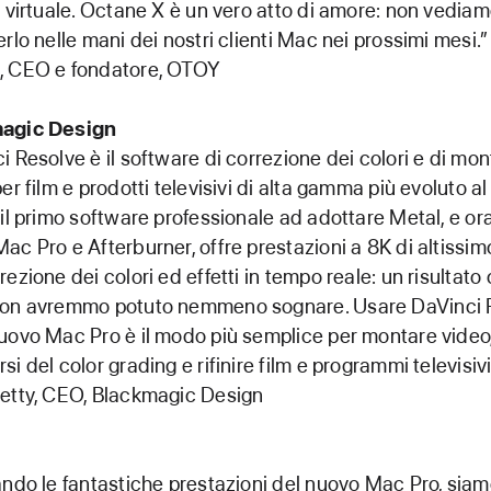
à virtuale. Octane X è un vero atto di amore: non vediamo
erlo nelle mani dei nostri clienti Mac nei prossimi mesi.”
, CEO e fondatore, OTOY
agic Design
i Resolve è il software di correzione dei colori e di mo
per film e prodotti televisivi di alta gamma più evoluto a
 il primo software professionale ad adottare Metal, e ora,
ac Pro e Afterburner, offre prestazioni a 8K di altissimo
rezione dei colori ed effetti in tempo reale: un risultato
non avremmo potuto nemmeno sognare. Usare DaVinci 
uovo Mac Pro è il modo più semplice per montare video
i del color grading e rifinire film e programmi televisivi
etty, CEO, Blackmagic Design
ando le fantastiche prestazioni del nuovo Mac Pro, sia