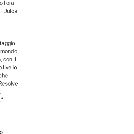
 l’ora
 - Jules
ntaggio
l mondo.
 con il
 livello
 che
Resolve
,
.” -
mo