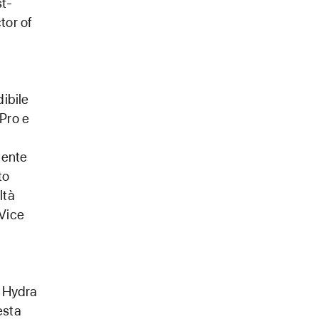
st-
tor of
dibile
Pro e
tente
to
ltà
 Vice
n Hydra
esta