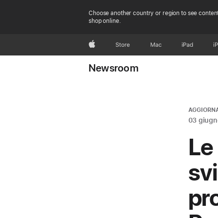
Choose another country or region to see content
shop online.
Apple
Store
Mac
iPad
i
Newsroom
AGGIORN
03 giugn
Le
sv
pr