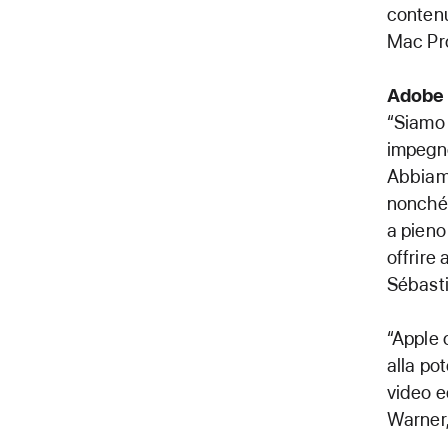
contenu
Mac Pro
Adobe
“Siamo 
impegno
Abbiamo
nonché 
a pieno
offrire
Sébasti
“Apple 
alla po
video e
Warner,