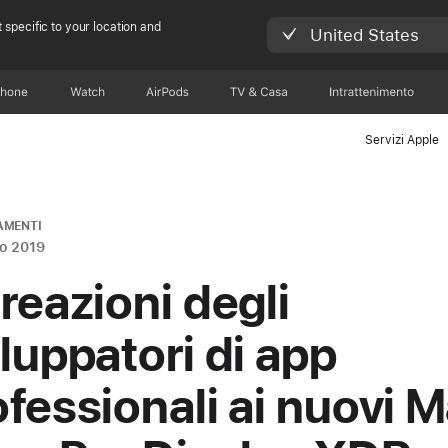
 specific to your location and
United States
Phone
Watch
AirPods
TV & Casa
Intrattenimento
Servizi Apple
AMENTI
o 2019
 reazioni degli
iluppatori di app
ofessionali ai nuovi 