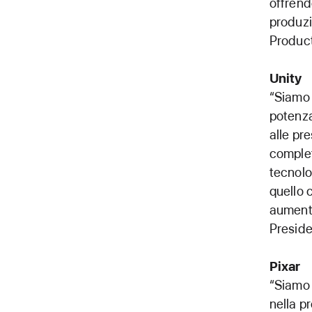
offrend
produzi
Produc
Unity
“Siamo 
potenza
alle pr
complet
tecnolog
quello 
aumenta
Preside
Pixar
“Siamo 
nella p