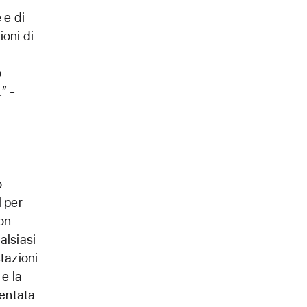
 e di
ioni di
o
” -
o
l per
con
alsiasi
tazioni
 e la
mentata