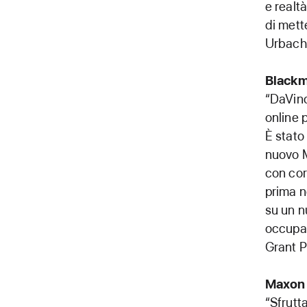
e realt
di mett
Urbach
Blackm
“DaVinc
online 
È stato
nuovo M
con cor
prima 
su un n
occupars
Grant P
Maxon
“Sfrutt