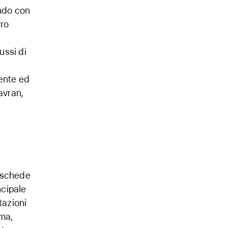
ando con
Pro
ussi di
tente ed
avran,
i schede
ncipale
tazioni
ema,