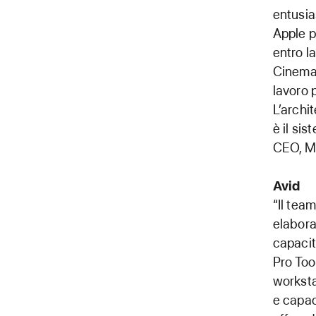
entusia
Apple p
entro l
Cinema 
lavoro 
L’archi
è il si
CEO, M
Avid
“Il tea
elabora
capacit
Pro Too
worksta
e capac