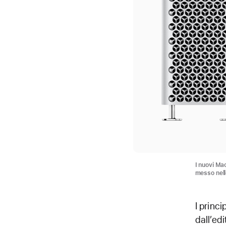
I nuovi Ma
messo nell
I princi
dall’ed