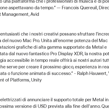
o una piattaforma che i professionisti di musica e di po
one aspettavano da tempo.” — Francois Quereuil, Direc
t Management, Avid
entusiasti che i nostri creativi possano sfruttare l’incre
 del nuovo Mac Pro. Unita all’enorme potenza del Mac 
estazioni grafiche di alta gamma supportate da Metal e
ata dal nuovo fantastico Pro Display XDR, la nostra po
ia accessibile in tempo reale offrirà ai nostri autori tut
che serve per creare il prossimo gioco, esperienza in rea
ta o funzione animata di successo.” - Ralph Hauwert,
nt of Platforms, Unity
elettrizzati di annunciare il supporto totale per Metal i
rossima versione di USD prevista alla fine dell'anno. Qu