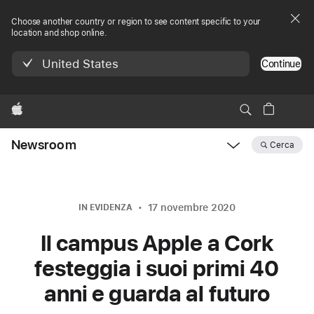
Choose another country or region to see content specific to your
location and shop online.
United States
Continue
Apple
Newsroom
Cerca
Open
Newsroom
navigation
17 novembre 2020
IN EVIDENZA
Il campus Apple a Cork
festeggia i suoi primi 40
anni e guarda al futuro