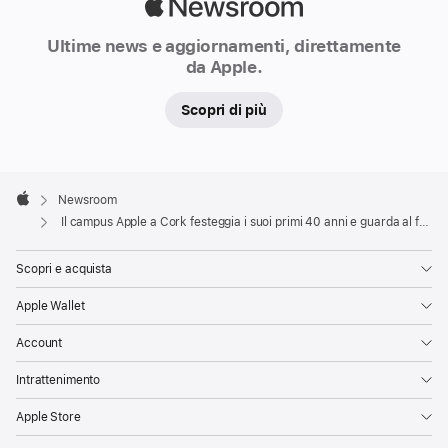
Apple
Newsroom
Ultime news e aggiornamenti, direttamente
da Apple.
Scopri di più
Apple
Footer

Newsroom
Apple
Il campus Apple a Cork festeggia i suoi primi 40 anni e guarda al futuro
Scopri e acquista
Apple Wallet
Account
Intrattenimento
Apple Store