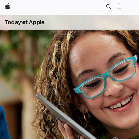
Apple
Apri
Today at Apple
menu