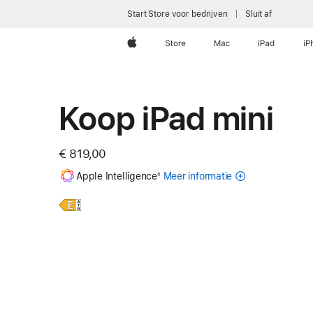
Start Store voor bedrijven
Sluit af
Apple
Store
Mac
iPad
iP
Koop iPad mini
€ 819,00
Voetnoot
Apple Intelligence
Meer informatie
over
◊
Apple Intelligenc
voor
Meer
iPad
iPad
informatie,
mini