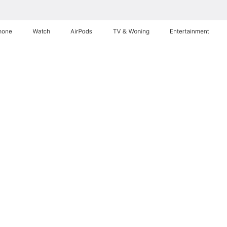
hone
Watch
AirPods
TV & Woning
Entertainment
e