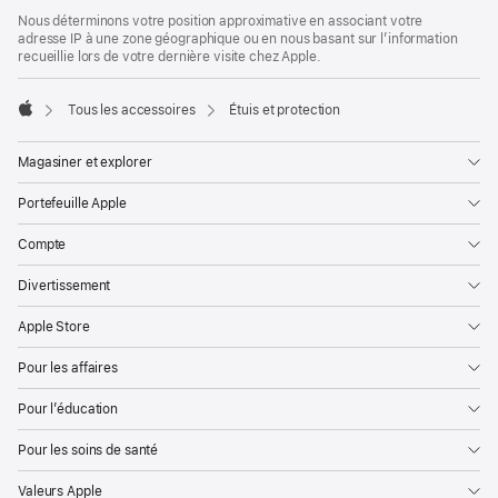
Bas
Notes
Nous déterminons votre position approximative en associant votre
de
de
adresse IP à une zone géographique ou en nous basant sur l’information
bas
page
recueillie lors de votre dernière visite chez Apple.
de
page
Tous les accessoires
Étuis et protection
Apple
Magasiner et explorer
Portefeuille Apple
Compte
Divertissement
Apple Store
Pour les affaires
Pour l’éducation
Pour les soins de santé
Valeurs Apple