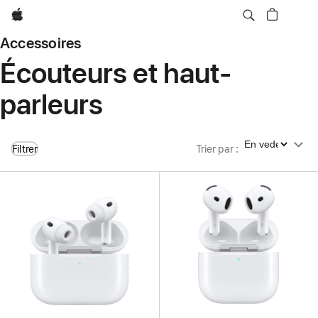
Apple
Accessoires
Écouteurs et haut-
parleurs
Trier par
Filtrer
Trier par
: