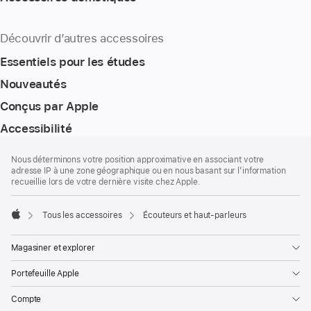
Découvrir d’autres accessoires
Essentiels pour les études
Nouveautés
Conçus par Apple
Accessibilité
Bas
Notes
Nous déterminons votre position approximative en associant votre
de
de
adresse IP à une zone géographique ou en nous basant sur l’information
bas
page
recueillie lors de votre dernière visite chez Apple.
de
page
Tous les accessoires
Écouteurs et haut-parleurs
Apple
Magasiner et explorer
Portefeuille Apple
Compte