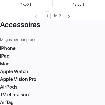
17,00 $
13,00 $
de
2
Page
Enter
Accessoires
page
number,
press
Magasiner par produit
Return/Enter
iPhone
key
to
iPad
go
Mac
to
Apple Watch
the
page
Apple Vision Pro
AirPods
TV et maison
AirTag