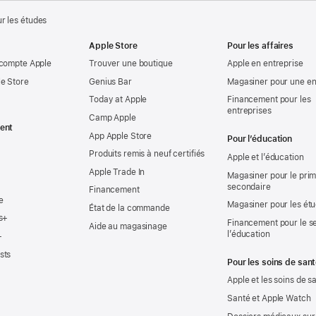
ur les études
Apple Store
Pour les affaires
 compte Apple
Trouver une boutique
Apple en entreprise
e Store
Genius Bar
Magasiner pour une en
Today at Apple
Financement pour les
entreprises
Camp Apple
ent
App Apple Store
Pour l’éducation
Produits remis à neuf certifiés
Apple et l’éducation
Apple Trade In
Magasiner pour le prima
secondaire
Financement
e
Magasiner pour les ét
État de la commande
s+
Financement pour le s
Aide au magasinage
l’éducation
+
sts
Pour les soins de san
Apple et les soins de s
Santé et Apple Watch