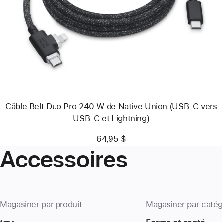
-
Câble
Belt
Duo
Pro
240 W
de
Native
Union
(USB-
C
vers
Câble Belt Duo Pro 240 W de Native Union (USB-C vers
USB-
C
USB-C et Lightning)
et
Lightning)
64,95 $
Accessoires
Magasiner par produit
Magasiner par catég
Forme et santé