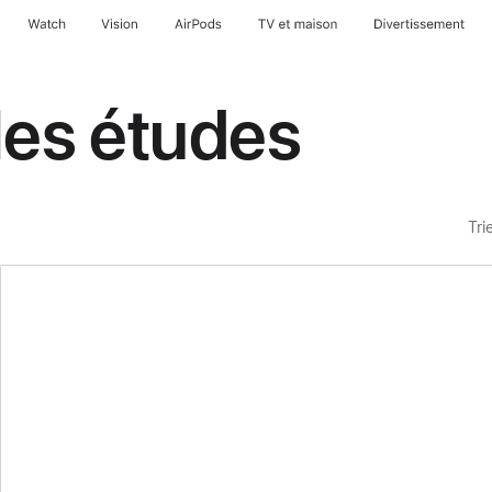
Watch
Vision
AirPods
TV et maison
Divertissement
les études
Tri