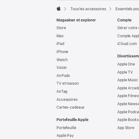
de
page
Tous les accessoires
Essentiels po
Apple
Magasiner et explorer
Compte
Store
Gérer votre
Mac
Compte Appl
iPad
iCloud.com
iPhone
Divertissem
Watch
Apple One
Vision
Apple TV
AirPods
Apple Music
TV et maison
Apple Arcad
AirTag
Apple Fitnes
Accessoires
Apple News
Cartes-cadeaux
Apple Podca
Portefeuille Apple
Apple Books
Portefeuille
App Store
Apple Pay