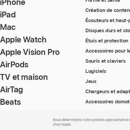
iPhone
Création de conten
iPad
Écouteurs et haut-
Mac
Disques durs et st
Apple Watch
Étuis et protection
Apple Vision Pro
Accessoires pour l
Souris et claviers
AirPods
Logiciels
TV et maison
Jeux
AirTag
Chargeurs et adap
Beats
Accessoires domot
Bas
Notes
Nous déterminons votre position approximative en
de
de
chez Apple.
bas
page