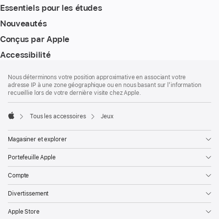
Essentiels pour les études
Nouveautés
Conçus par Apple
Accessibilité
Bas
Notes
Nous déterminons votre position approximative en associant votre
de
de
adresse IP à une zone géographique ou en nous basant sur l’information
bas
page
recueillie lors de votre dernière visite chez Apple.
de
page
Tous les accessoires
Jeux
Apple
Magasiner et explorer
Portefeuille Apple
Compte
Divertissement
Apple Store