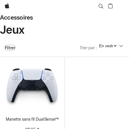
Apple
Accessoires
Jeux
Trier par
Filtrer
Trier par
:
Manette sans fil DualSense™