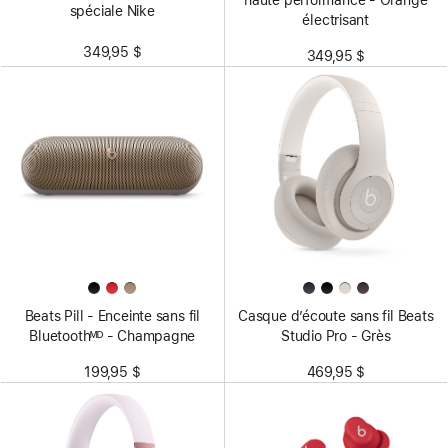
haute performance - Orange
spéciale Nike
électrisant
349,95 $
349,95 $
Beats Pill - Enceinte sans fil
Casque d’écoute sans fil Beats
Bluetoothᴹᴰ - Champagne
Studio Pro - Grès
199,95 $
469,95 $