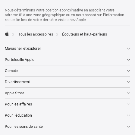
Bas
Notes
Nous déterminons votre position approximative en associant votre
de
de
adresse IP à une zone géographique ou en nous basant sur l’information
bas
page
recueillie lors de votre dernière visite chez Apple.
de
page
Tous les accessoires
Écouteurs et haut-parleurs
Apple
Magasiner et explorer
Portefeuille Apple
Compte
Divertissement
Apple Store
Pour les affaires
Pour l’éducation
Pour les soins de santé