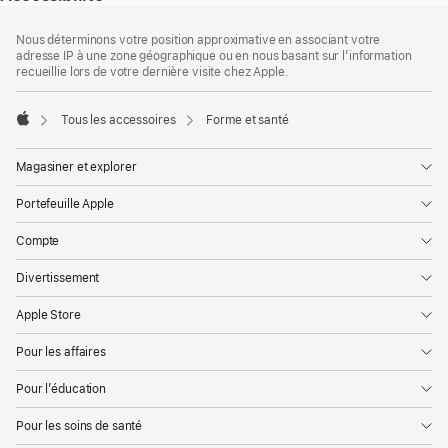
Bas
Notes
Nous déterminons votre position approximative en associant votre
de
de
adresse IP à une zone géographique ou en nous basant sur l’information
bas
page
recueillie lors de votre dernière visite chez Apple.
de
page
Tous les accessoires
Forme et santé
Apple
Magasiner et explorer
Portefeuille Apple
Compte
Divertissement
Apple Store
Pour les affaires
Pour l’éducation
Pour les soins de santé