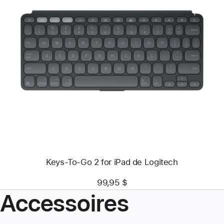
Précédent
Image
-
Keys-
To-
Go
2
for
iPad
de
Logitech
Keys-To-Go 2 for iPad de Logitech
99,95 $
Accessoires