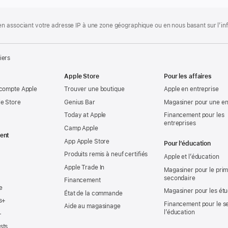
 associant votre adresse IP à une zone géographique ou en nous basant sur l’infor
iers
Apple Store
Pour les affaires
 compte Apple
Trouver une boutique
Apple en entreprise
e Store
Genius Bar
Magasiner pour une en
Today at Apple
Financement pour les
entreprises
Camp Apple
ent
App Apple Store
Pour l’éducation
Produits remis à neuf certifiés
Apple et l’éducation
Apple Trade In
Magasiner pour le prima
secondaire
Financement
e
Magasiner pour les ét
État de la commande
s+
Financement pour le s
Aide au magasinage
l’éducation
+
sts