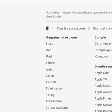
Bas
Notes
Nous déterminons votre position approximative en
de
de
chez Apple.
bas
page
de
page
Tous les accessoires
Souris et clav
Apple
Magasiner et explorer
Compte
Store
Gérer votre
Mac
Compte Appl
iPad
iCloud.com
iPhone
Divertissem
Watch
Apple One
Vision
Apple TV
AirPods
Apple Music
TV et maison
Apple Arcad
AirTag
Apple Fitnes
Accessoires
Apple News
Cartes-cadeaux
Apple Podca