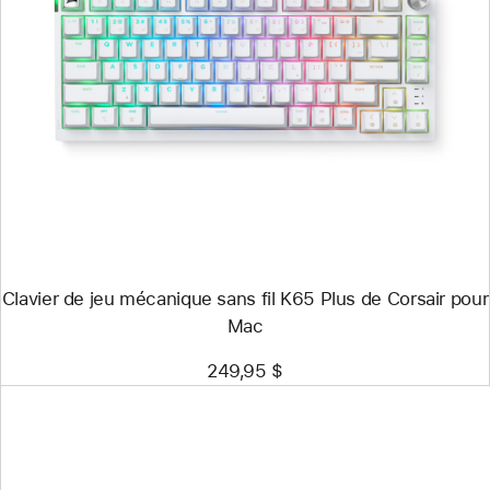
Précédent
Image
-
Clavier
de
jeu
mécanique
sans
fil
K65
Plus
de
Corsair
pour
Clavier de jeu mécanique sans fil K65 Plus de Corsair pour
Mac
Mac
249,95 $