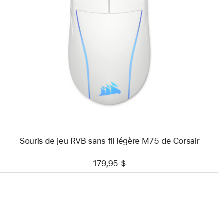
Précédent
Image
-
Souris
de
jeu
RVB
sans
fil
légère
M75
de
Corsair
Souris de jeu RVB sans fil légère M75 de Corsair
179,95 $