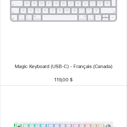
-
Magic Keyboard
(USB-
C) -
Français
(Canada)
Magic Keyboard (USB-C) - Français (Canada)
119,00 $