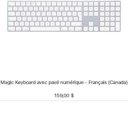
Précédent
Image
-
Magic Keyboard
avec
pavé
numérique -
Français
(Canada)
Magic Keyboard avec pavé numérique - Français (Canada)
159,00 $