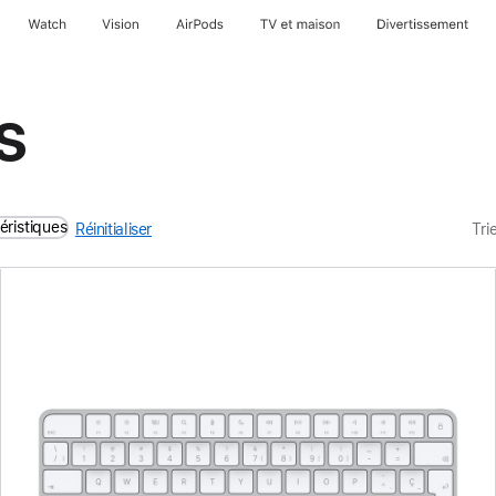
Watch
Vision
AirPods
TV et maison
Divertissement
s
éristiques
Réinitialiser
Tri
Précédent
Image