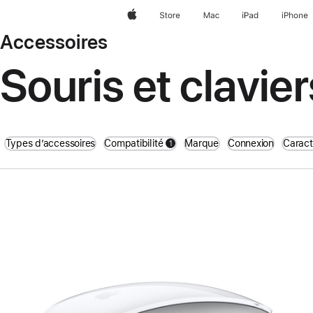
Apple
Store
Mac
iPad
iPhone
Accessoires
Souris et clavier
Types d’accessoires
Compatibilité
Marque
Connexion
Caract
1
filters active
Précédent
Image