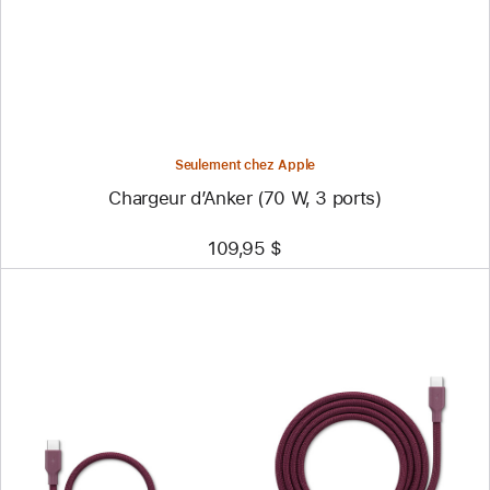
3 ports)
Seulement chez Apple
Chargeur d’Anker (70 W, 3 ports)
109,95 $
Précédent
Image