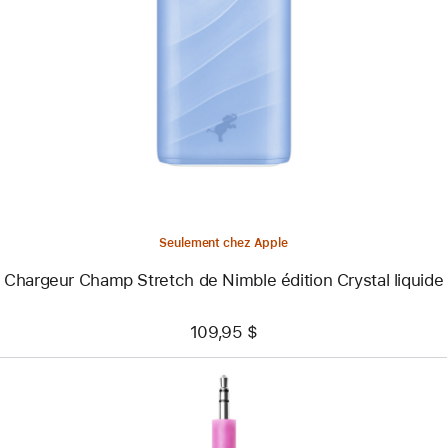
-
Chargeur
Champ
Stretch
de
Nimble
édition
Crystal
liquide
Seulement chez Apple
Chargeur Champ Stretch de Nimble édition Crystal liquide
109,95 $