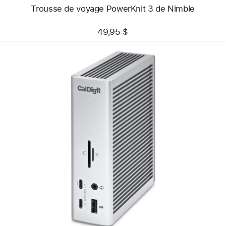
Trousse de voyage PowerKnit 3 de Nimble
49,95 $
Précédent
Image
-
Station
d’accueil
Thunderbolt 4
Pro
de
CalDigit