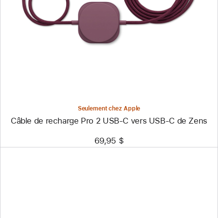
-
Câble
de
recharge
Pro 2
USB-
C
vers
USB-
C
de
Zens
Seulement chez Apple
Câble de recharge Pro 2 USB-C vers USB-C de Zens
69,95 $