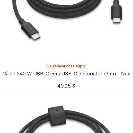
-
Câble
240
W
USB-
C
vers
USB-
C
de
mophie
(3
m)
Seulement chez Apple
-
Câble 240 W USB-C vers USB-C de mophie (3 m) - Noir
Noir
49,95 $