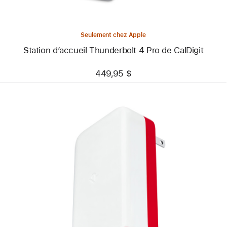
Seulement chez Apple
Station d’accueil Thunderbolt 4 Pro de CalDigit
449,95 $
Précédent
Image
-
PlugBug
Travel
120 W
de