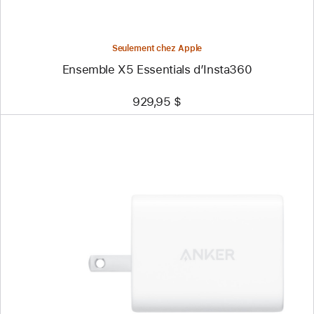
Seulement chez Apple
Ensemble X5 Essentials d’Insta360
929,95 $
Précédent
Image
-
Chargeur
d’Anker
(70 W,