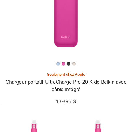
-
Chargeur
portatif
UltraCharge
Pro
20 K
de
Belkin
avec
câble
intégré
Seulement chez Apple
Chargeur portatif UltraCharge Pro 20 K de Belkin avec
câble intégré
139,95 $