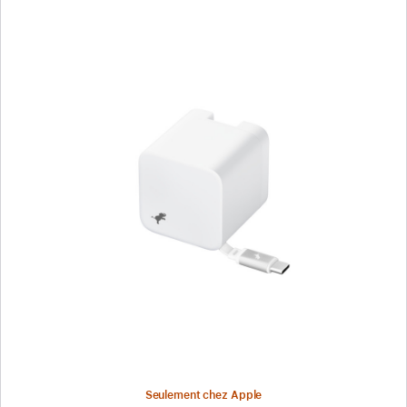
Précédent
Image
-
Chargeur
mural
Wally
Stretch
65 W
de
Nimble -
Blanc
Seulement chez Apple