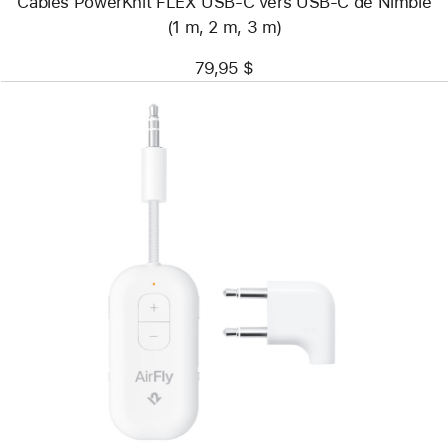
Câbles PowerKnit FLEX USB-C vers USB-C de Nimble
(1 m, 2 m, 3 m)
79,95 $
Précédent
Image
-
Transmetteur
Bluetooth
AirFly
Pro 2
Deluxe
de
Twelve South