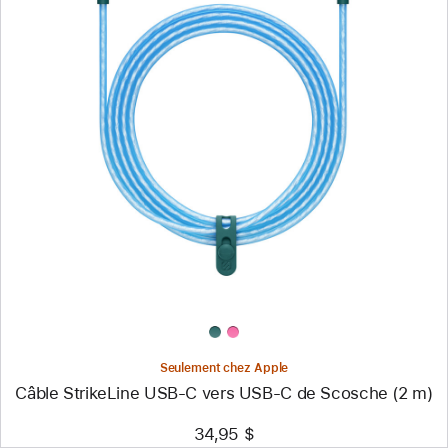
Précédent
Image
-
Câble
StrikeLine
USB-
C
vers
USB-
C
de
Scosche
(2 m)
Seulement chez Apple
Câble StrikeLine USB-C vers USB-C de Scosche (2 m)
34,95 $