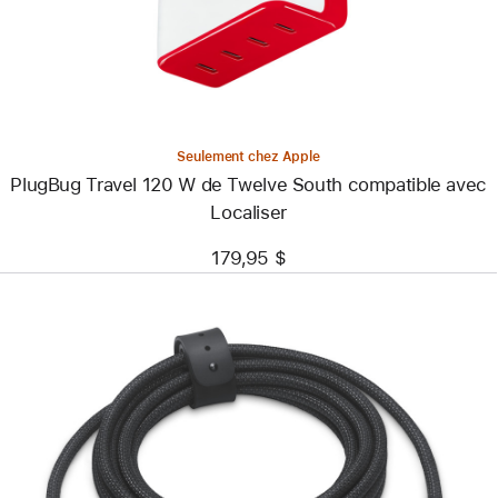
Twelve
South
compatible
avec
Localiser
Seulement chez Apple
PlugBug Travel 120 W de Twelve South compatible avec
Localiser
179,95 $
Précédent
Image