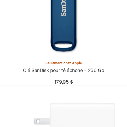
-
Clé
SanDisk
pour
téléphone -
256 Go
Seulement chez Apple
Clé SanDisk pour téléphone - 256 Go
179,95 $