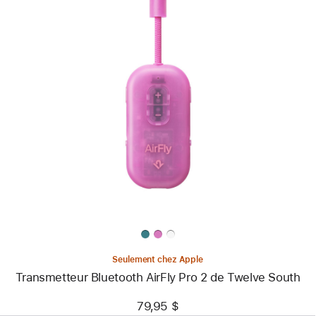
Précédent
Image
-
Transmetteur Bluetooth
AirFly
Pro 2
de
Twelve South
Seulement chez Apple
Transmetteur Bluetooth AirFly Pro 2 de Twelve South
79,95 $