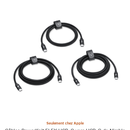
Précédent
Image
-
Câbles
PowerKnit
FLEX
USB-
C
vers
USB-
C
de
Nimble
(1 m,
2 m,
Seulement chez Apple
3 m)