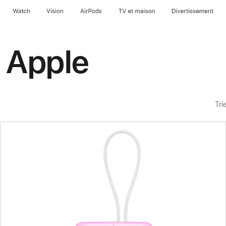
Watch
Vision
AirPods
TV et maison
Divertissement
 Apple
Tri
Précédent
Image