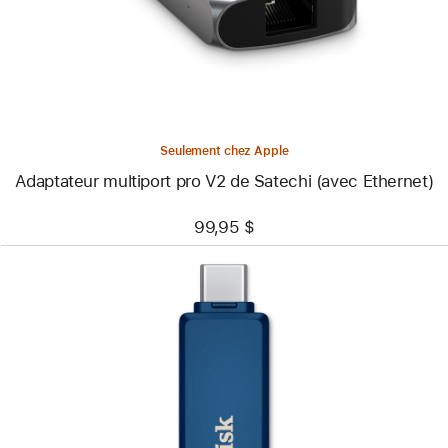
V2
de
Satechi
(avec
Ethernet)
Seulement chez Apple
Adaptateur multiport pro V2 de Satechi (avec Ethernet)
99,95 $
Précédent
Image