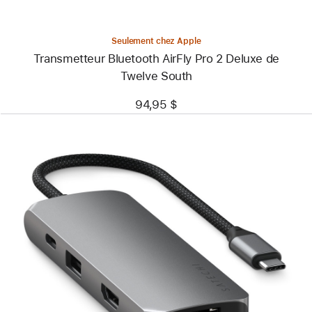
Seulement chez Apple
Transmetteur Bluetooth AirFly Pro 2 Deluxe de
Twelve South
94,95 $
Précédent
Image
-
Adaptateur
multiport
pro