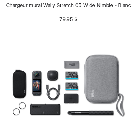
Chargeur mural Wally Stretch 65 W de Nimble - Blanc
79,95 $
Précédent
Image
-
Ensemble
X5
Essentials
d’Insta360