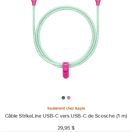
Précédent
Image
-
Câble
StrikeLine
USB-
C
vers
USB-
C
de
Scosche
(1 m)
Seulement chez Apple
Câble StrikeLine USB-C vers USB-C de Scosche (1 m)
29,95 $