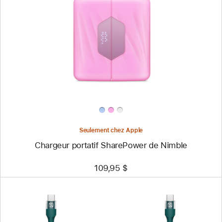
-
Chargeur
portatif
SharePower
de
Nimble
Seulement chez Apple
Chargeur portatif SharePower de Nimble
109,95 $