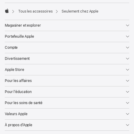
de
page
Tous les accessoires
Seulement chez Apple
Apple
Magasiner et explorer
Portefeuille Apple
Compte
Divertissement
Apple Store
Pour les affaires
Pour l’éducation
Pour les soins de santé
Valeurs Apple
À propos d’Apple