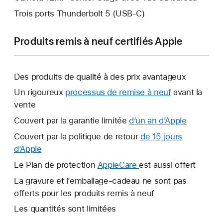
Trois ports Thunderbolt 5 (USB-C)
Produits remis à neuf certifiés Apple
Des produits de qualité à des prix avantageux
Un rigoureux
processus de remise à neuf
avant la
vente
Couvert par la garantie limitée
d’un an d’Apple
Ce
lien
Couvert par la politique de retour
de 15 jours
s’ouvrira
d’Apple
Ce
dans
lien
Le Plan de protection
AppleCare
Ce
est aussi offert
une
s’ouvrira
lien
La gravure et l’emballage-cadeau ne sont pas
nouvelle
dans
s’ouvrira
offerts pour les produits remis à neuf
fenêtre.
une
dans
Les quantités sont limitées
nouvelle
une