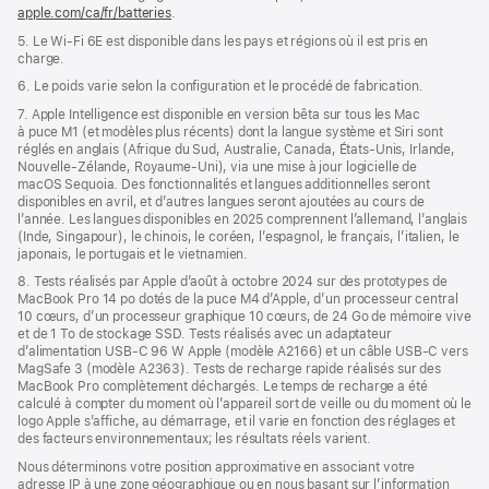
apple.com/ca/fr/batteries
.
5. Le Wi‑Fi 6E est disponible dans les pays et régions où il est pris en
charge.
6. Le poids varie selon la configuration et le procédé de fabrication.
7. Apple Intelligence est disponible en version bêta sur tous les Mac
à puce M1 (et modèles plus récents) dont la langue système et Siri sont
réglés en anglais (Afrique du Sud, Australie, Canada, États-Unis, Irlande,
Nouvelle-Zélande, Royaume-Uni), via une mise à jour logicielle de
macOS Sequoia. Des fonctionnalités et langues additionnelles seront
disponibles en avril, et d’autres langues seront ajoutées au cours de
l’année. Les langues disponibles en 2025 comprennent l’allemand, l’anglais
(Inde, Singapour), le chinois, le coréen, l’espagnol, le français, l’italien, le
japonais, le portugais et le vietnamien.
8. Tests réalisés par Apple d’août à octobre 2024 sur des prototypes de
MacBook Pro 14 po dotés de la puce M4 d’Apple, d’un processeur central
10 cœurs, d’un processeur graphique 10 cœurs, de 24 Go de mémoire vive
et de 1 To de stockage SSD. Tests réalisés avec un adaptateur
d’alimentation USB-C 96 W Apple (modèle A2166) et un câble USB-C vers
MagSafe 3 (modèle A2363). Tests de recharge rapide réalisés sur des
MacBook Pro complètement déchargés. Le temps de recharge a été
calculé à compter du moment où l’appareil sort de veille ou du moment où le
logo Apple s’affiche, au démarrage, et il varie en fonction des réglages et
des facteurs environnementaux; les résultats réels varient.
Nous déterminons votre position approximative en associant votre
adresse IP à une zone géographique ou en nous basant sur l’information