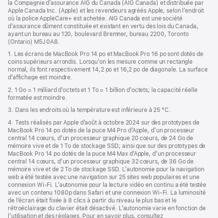
la Compagnie d’assurance AIG du Canada (AIG Canada) et distribuée par
Apple Canada Inc. (Apple) et les revendeurs agréés Apple, selon l’endroit
où la police AppleCare+ est achetée. AIG Canada est une société
d’assurance dûment constituée et existant en vertu des lois du Canada,
ayant un bureau au 120, boulevard Bremner, bureau 2200, Toronto
(Ontario) M5J 0A8.
1. Les écrans de MacBook Pro 14 po et MacBook Pro 16 po sont dotés de
coins supérieurs arrondis. Lorsqu’on les mesure comme un rectangle
normal, ils font respectivement 14,2 po et 16,2 po de diagonale. La surface
d’affichage est moindre.
2. 1 Go = 1 milliard d’octets et 1 To = 1 billion d’octets; la capacité réelle
formatée est moindre.
3. Dans les endroits où la température est inférieure à 25 °C.
4. Tests réalisés par Apple d’août à octobre 2024 sur des prototypes de
MacBook Pro 14 po dotés de la puce M4 Pro d’Apple, d’un processeur
central 14 cœurs, d’un processeur graphique 20 cœurs, de 24 Go de
mémoire vive et de 1 To de stockage SSD; ainsi que sur des prototypes de
MacBook Pro 14 po dotés de la puce M4 Max d’Apple, d’un processeur
central 14 cœurs, d’un processeur graphique 32 cœurs, de 36 Go de
mémoire vive et de 2 To de stockage SSD. L’autonomie pour la navigation
web a été testée avec une navigation sur 25 sites web populaires et une
connexion Wi-Fi. L’autonomie pour la lecture vidéo en continu a été testée
avec un contenu 1080p dans Safari et une connexion Wi-Fi. La luminosité
de l’écran était fixée à 8 clics à partir du niveau le plus bas et le
rétroéclairage du clavier était désactivé. L’autonomie varie en fonction de
l’utilisation et des réglages. Pour en savoir plus, consultez