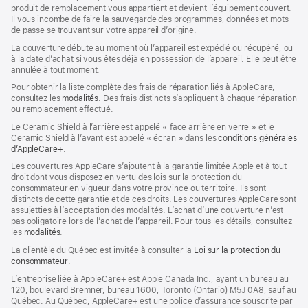
produit de remplacement vous appartient et devient l’équipement couvert.
Il vous incombe de faire la sauvegarde des programmes, données et mots
de passe se trouvant sur votre appareil d’origine.
La couverture débute au moment où l’appareil est expédié ou récupéré, ou
à la date d’achat si vous êtes déjà en possession de l’appareil. Elle peut être
annulée à tout moment.
Pour obtenir la liste complète des frais de réparation liés à AppleCare,
consultez les
modalités
(s’ouvre
. Des frais distincts s’appliquent à chaque réparation
ou remplacement effectué.
dans
une
Le Ceramic Shield à l’arrière est appelé « face arrière en verre » et le
nouvelle
Ceramic Shield à l’avant est appelé « écran » dans les
conditions générales
fenêtre)
d’AppleCare+
(s’ouvre
.
dans
Les couvertures AppleCare s’ajoutent à la garantie limitée Apple et à tout
une
droit dont vous disposez en vertu des lois sur la protection du
nouvelle
consommateur en vigueur dans votre province ou territoire. Ils sont
fenêtre)
distincts de cette garantie et de ces droits. Les couvertures AppleCare sont
assujetties à l’acceptation des modalités. L’achat d’une couverture n’est
pas obligatoire lors de l’achat de l’appareil. Pour tous les détails, consultez
les
modalités
(s’ouvre
.
dans
La clientèle du Québec est invitée à consulter la
Loi sur la protection du
une
consommateur
(s’ouvre
.
nouvelle
dans
fenêtre)
L’entreprise liée à AppleCare+ est Apple Canada Inc., ayant un bureau au
une
120, boulevard Bremner, bureau 1600, Toronto (Ontario) M5J 0A8, sauf au
nouvelle
Québec. Au Québec, AppleCare+ est une police d’assurance souscrite par
fenêtre)