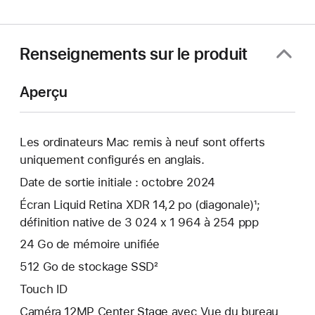
une
nouvelle
fenêtre)
Renseignements sur le produit
Aperçu
Les ordinateurs Mac remis à neuf sont offerts
uniquement configurés en anglais.
Date de sortie initiale : octobre 2024
Écran Liquid Retina XDR 14,2 po (diagonale)¹;
définition native de 3 024 x 1 964 à 254 ppp
24 Go de mémoire unifiée
512 Go de stockage SSD²
Touch ID
Caméra 12MP Center Stage avec Vue du bureau