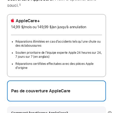
souci.
§
AppleCare+
14,99 $
/mois
par
ou 149,99 $
/an
par
jusqu’à annulation
mois
an
Réparations illimitées en cas d’accidents tels qu’une chute ou
des éclaboussures
Soutien prioritaire de l’équipe experte Apple 24 heures sur 24,
7 jours sur 7 (en anglais)
Réparations certifiées effectuées avec des pièces Apple
d’origine
Pas de couverture AppleCare