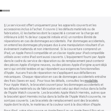
Bas
Notes
§ Le service est offert uniquement pour les appareils couverts et les
de
de
accessoires inclus à l’achat. Il couvre i) les défauts matériels ou de
bas
page
fabrication, ii) les batteries dont la capacité à conserver la charge est
de
inférieure à 80 % de leur capacité initiale et iii) un nombre illimité de
page
réparations en cas de dommages accidentels. Par dommages accidentels,
on entend les dommages physiques dus à une manipulation résultant d’un
événement inattendu et non intentionnel. Si la couverture comprend un
iPad, un Apple Pencil compatible et un clavier Apple pour iPad compatible
utilisés avec votre iPad sont aussi couverts. L’équipement fourni par Apple
dans le cadre du service de réparation ou de remplacement peut contenir
des pièces Apple d’origine neuves, ou des pièces Apple d’origine ayant déjà
servi qui ont été testées et qui répondent aux exigences fonctionnelles
d’Apple. Aucuns frais de réparation ne s’appliquent aux défaillances
mécaniques. Chaque réparation en cas de dommages accidentels entraîne
des frais (taxes en sus). Pour tous les détails, consultez les
modalités
(s’ouvre
.
Pour Apple Watch, le bracelet couvert pour les dommages accidentels et
dans
les défauts matériels ou de fabrication est celui qui était inclus dans la boîte
une
de l’Apple Watch couverte. Les bracelets Apple Watch Hermès, autres que
nouvelle
le bracelet sport Hermès inclus dans la boîte de l’Apple Watch couverte, ne
fenêtre)
sont pas couverts. Les bracelets de remplacement sont des bracelets
Apple dont le style, le matériau et la couleur sont à la discrétion d’Apple.
Pour iPad, votre plan couvre un Apple Pencil ou un Apple Pencil Pro et un