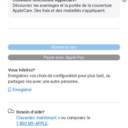
Comment fonctionne AppleCare?
E
Découvrez les avantages et la portée de la couverture
mo
AppleCare. Des frais et des modalités s’appliquent.
pl
Ajouter au sac
Payer avec Apple Pay
Vous hésitez?
Enregistrez vos choix de configuration pour plus tard, ou
partagez-les avec une autre personne.
Enregistrer
Besoin d’aide?
Clavardez maintenant
(s’ouvre
ou composez le
1 800 MY‑APPLE
.
dans