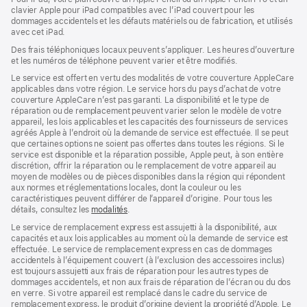
clavier Apple pour iPad compatibles avec l’iPad couvert pour les
dommages accidentels et les défauts matériels ou de fabrication, et utilisés
avec cet iPad.
Des frais téléphoniques locaux peuvent s’appliquer. Les heures d’ouverture
et les numéros de téléphone peuvent varier et être modifiés.
Le service est offert en vertu des modalités de votre couverture AppleCare
applicables dans votre région. Le service hors du pays d’achat de votre
couverture AppleCare n’est pas garanti. La disponibilité et le type de
réparation ou de remplacement peuvent varier selon le modèle de votre
appareil, les lois applicables et les capacités des fournisseurs de services
agréés Apple à l’endroit où la demande de service est effectuée. Il se peut
que certaines options ne soient pas offertes dans toutes les régions. Si le
service est disponible et la réparation possible, Apple peut, à son entière
discrétion, offrir la réparation ou le remplacement de votre appareil au
moyen de modèles ou de pièces disponibles dans la région qui répondent
aux normes et réglementations locales, dont la couleur ou les
caractéristiques peuvent différer de l’appareil d’origine. Pour tous les
détails, consultez les
modalités
(s’ouvre
.
dans
Le service de remplacement express est assujetti à la disponibilité, aux
une
capacités et aux lois applicables au moment où la demande de service est
nouvelle
effectuée. Le service de remplacement express en cas de dommages
fenêtre)
accidentels à l’équipement couvert (à l’exclusion des accessoires inclus)
est toujours assujetti aux frais de réparation pour les autres types de
dommages accidentels, et non aux frais de réparation de l’écran ou du dos
en verre. Si votre appareil est remplacé dans le cadre du service de
remplacement express, le produit d’origine devient la propriété d’Apple. Le