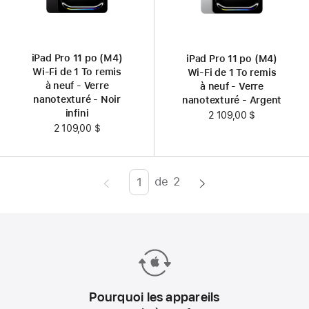
iPad Pro 11 po (M4)
iPad Pro 11 po (M4)
Wi-Fi de 1 To remis
Wi-Fi de 1 To remis
à neuf - Verre
à neuf - Verre
nanotexturé - Noir
nanotexturé - Argent
infini
2 109,00 $
2 109,00 $
de
2
Page
Enter
page
number,
press
Return/Enter
key
to
Pourquoi les appareils