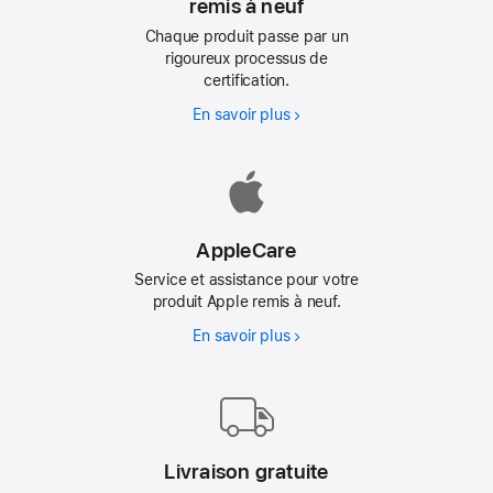
go
remis à neuf
to
Chaque produit passe par un
the
rigoureux processus de
certification.
page
En savoir plus
Pourquoi
les
appareils
remis
à
neuf
AppleCare
Service et assistance pour votre
produit Apple remis à neuf.
En savoir plus
AppleCare
Livraison gratuite