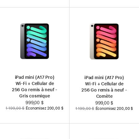
iPad mini (A17 Pro)
iPad mini (A17 Pro)
Wi‑Fi + Cellular de
Wi‑Fi + Cellular de
256 Go remis à neuf -
256 Go remis à neuf -
Gris cosmique
Comète
Nouveau
999,00 $
Nouveau
999,00 $
Auparavant
Auparavant
1 199,00 $
Économisez 200,00 $
1 199,00 $
Économisez 200,00 $
prix
prix