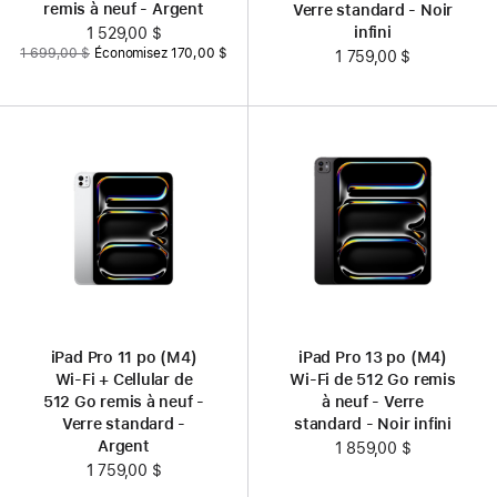
remis à neuf - Argent
Verre standard - Noir
infini
Nouveau
1 529,00 $
Auparavant
1 699,00 $
Économisez 170,00 $
prix
1 759,00 $
iPad Pro 11 po (M4)
iPad Pro 13 po (M4)
Wi-Fi + Cellular de
Wi-Fi de 512 Go remis
512 Go remis à neuf -
à neuf - Verre
Verre standard -
standard - Noir infini
Argent
1 859,00 $
1 759,00 $