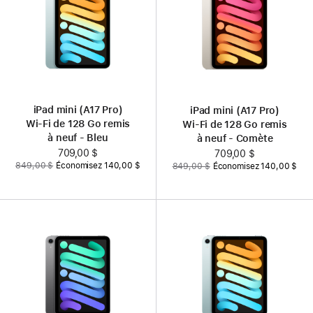
iPad mini (A17 Pro)
iPad mini (A17 Pro)
Wi‑Fi de 128 Go remis
Wi‑Fi de 128 Go remis
à neuf - Bleu
à neuf - Comète
Nouveau
709,00 $
Nouveau
709,00 $
Auparavant
Auparavant
849,00 $
Économisez 140,00 $
849,00 $
Économisez 140,00 $
prix
prix