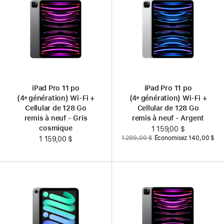
iPad Pro 11 po
iPad Pro 11 po
(4ᵉ génération) Wi‑Fi +
(4ᵉ génération) Wi‑Fi +
Cellular de 128 Go
Cellular de 128 Go
remis à neuf - Gris
remis à neuf - Argent
cosmique
Nouveau
1 159,00 $
Auparavant
1 299,00 $
Économisez 140,00 $
1 159,00 $
prix