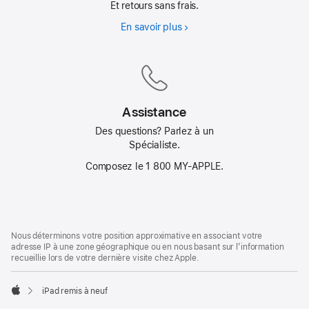
Et retours sans frais.
En savoir plus
Livraison
gratuite
Assistance
Des questions? Parlez à un
Spécialiste.
Composez le 1 800 MY‑APPLE.
Bas
Notes
Nous déterminons votre position approximative en associant votre
de
de
adresse IP à une zone géographique ou en nous basant sur l’information
bas
page
recueillie lors de votre dernière visite chez Apple.
de
page
iPad remis à neuf
Apple