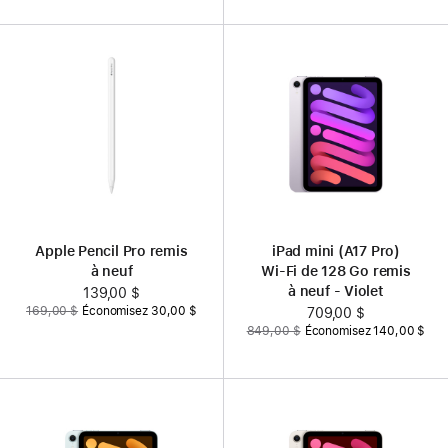
Apple Pencil Pro remis
iPad mini (A17 Pro)
à neuf
Wi‑Fi de 128 Go remis
à neuf - Violet
Nouveau
139,00 $
Auparavant
169,00 $
Économisez 30,00 $
prix
Nouveau
709,00 $
Auparavant
849,00 $
Économisez 140,00 $
prix