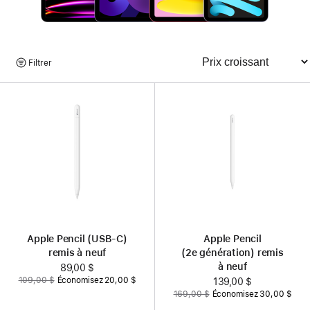
Parcourir
Filtrer
Trier
les
produits
Apple Pencil (USB-C)
Apple Pencil
remis à neuf
(2e génération) remis
à neuf
Nouveau
89,00 $
Auparavant
109,00 $
Économisez 20,00 $
prix
Nouveau
139,00 $
Auparavant
169,00 $
Économisez 30,00 $
prix