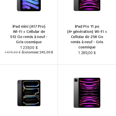
iPad mini (A17 Pro)
iPad Pro 11 po
Wi‑Fi + Cellular de
(4ᵉ génération) Wi‑Fi +
512 Go remis à neuf -
Cellular de 256 Go
Gris cosmique
remis à neuf - Gris
cosmique
Nouveau
1 239,00 $
Auparavant
1 479,00 $
Économisez 240,00 $
prix
1 289,00 $