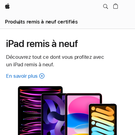
Apple
Produits remis à neuf certifiés
iPad remis à neuf
Découvrez tout ce dont vous profitez avec
un iPad remis à neuf.
En savoir plus
à
propos
de
chaque
iPad
remis
à
neuf.