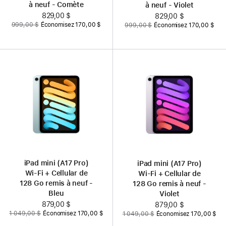
à neuf - Comète
à neuf - Violet
Nouveau
829,00 $
Nouveau
829,00 $
Auparavant
Auparavant
999,00 $
Économisez 170,00 $
999,00 $
Économisez 170,00 $
prix
prix
iPad mini (A17 Pro)
iPad mini (A17 Pro)
Wi‑Fi + Cellular de
Wi‑Fi + Cellular de
128 Go remis à neuf -
128 Go remis à neuf -
Bleu
Violet
Nouveau
879,00 $
Nouveau
879,00 $
Auparavant
Auparavant
1 049,00 $
Économisez 170,00 $
1 049,00 $
Économisez 170,00 $
prix
prix