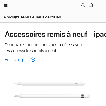
Apple
Produits remis à neuf certifiés
Accessoires remis à neuf - ipa
Découvrez tout ce dont vous profitez avec
les accessoires remis à neuf.
En savoir plus
à
propos
de
chaque
accessoire
remis
à
neuf.