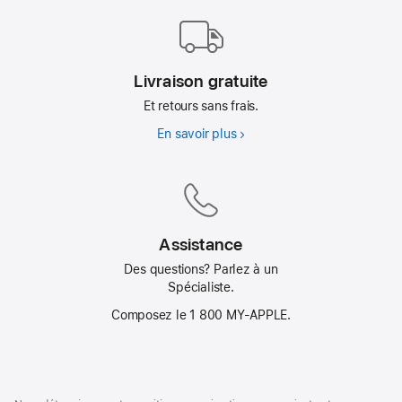
Livraison gratuite
Et retours sans frais.
En savoir plus
Livraison
gratuite
Assistance
Des questions? Parlez à un
Spécialiste.
Composez le 1 800 MY‑APPLE.
Bas
Notes