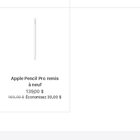
Apple Pencil Pro remis
à neuf
Nouveau
139,00 $
Auparavant
169,00 $
Économisez 30,00 $
prix