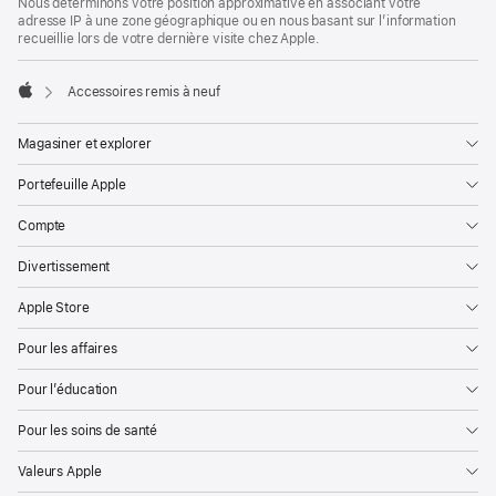
Nous déterminons votre position approximative en associant votre
de
de
adresse IP à une zone géographique ou en nous basant sur l’information
bas
page
recueillie lors de votre dernière visite chez Apple.
de
page
Accessoires remis à neuf
Apple
Magasiner et explorer
Portefeuille Apple
Compte
Divertissement
Apple Store
Pour les affaires
Pour l’éducation
Pour les soins de santé
Valeurs Apple