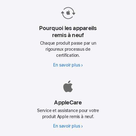
Pourquoi les appareils
remis à neuf
Chaque produit passe par un
rigoureux processus de
certification.
En savoir plus
Pourquoi
les
appareils
remis
à
neuf
AppleCare
Service et assistance pour votre
produit Apple remis à neuf.
En savoir plus
AppleCare