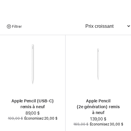
Parcourir
Filtrer
Trier
les
produits
Apple Pencil (USB-C)
Apple Pencil
remis à neuf
(2e génération) remis
à neuf
Nouveau
89,00 $
Auparavant
109,00 $
Économisez 20,00 $
prix
Nouveau
139,00 $
Auparavant
169,00 $
Économisez 30,00 $
prix