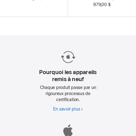
979,00 $
Pourquoi les appareils
remis à neuf
Chaque produit passe par un
rigoureux processus de
certification.
En savoir plus
Pourquoi
les
appareils
remis
à