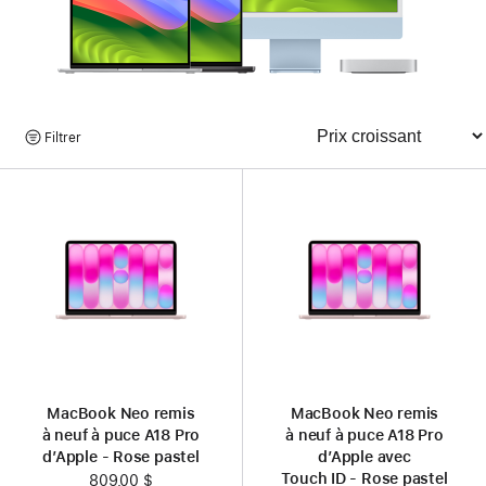
neuf.
Parcourir
Filtrer
Trier
les
produits
MacBook Neo remis
MacBook Neo remis
à neuf à puce A18 Pro
à neuf à puce A18 Pro
d’Apple - Rose pastel
d’Apple avec
Touch ID - Rose pastel
809,00 $