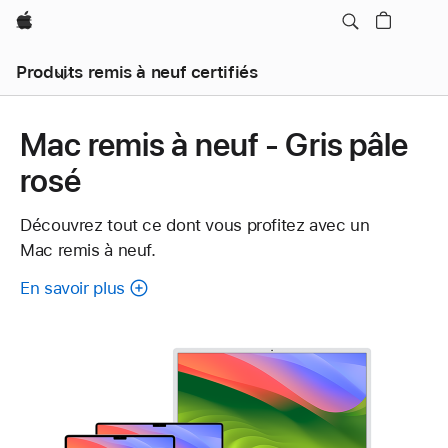
Apple
Produits remis à neuf certifiés
Mac remis à neuf - Gris pâle
rosé
Découvrez tout ce dont vous profitez avec un
Mac remis à neuf.
En savoir plus
à
propos
de
chaque
Mac
remis
à