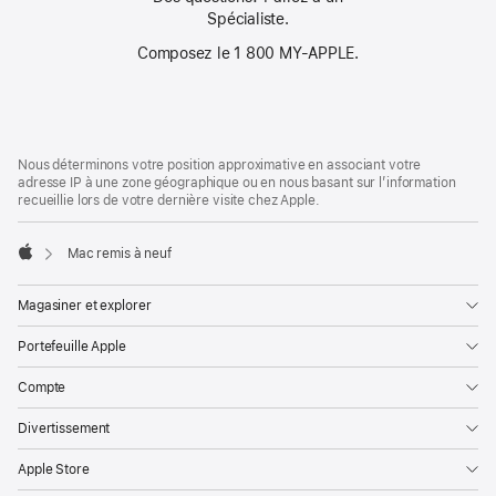
Spécialiste.
Composez le 1 800 MY‑APPLE.
Bas
Notes
Nous déterminons votre position approximative en associant votre
de
de
adresse IP à une zone géographique ou en nous basant sur l’information
bas
page
recueillie lors de votre dernière visite chez Apple.
de
page
Mac remis à neuf
Apple
Magasiner et explorer
Portefeuille Apple
Compte
Divertissement
Apple Store