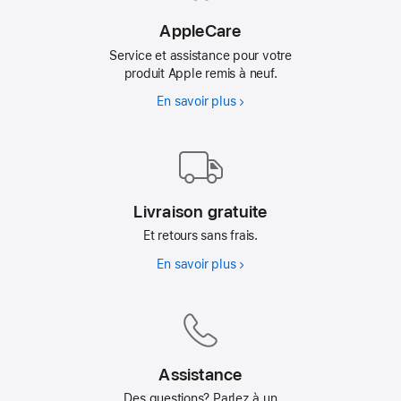
neuf
AppleCare
Service et assistance pour votre
produit Apple remis à neuf.
En savoir plus
AppleCare
Livraison gratuite
Et retours sans frais.
En savoir plus
Livraison
gratuite
Assistance
Des questions? Parlez à un