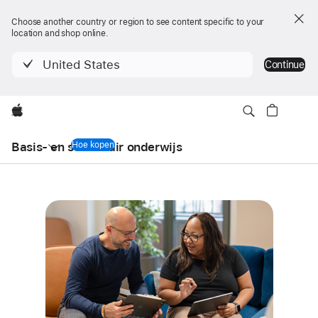
Choose another country or region to see content specific to your
location and shop online.
United States
Continue
Apple
Local
Nav
Basis- en secundair
Hoe kopen
onderwijs
Open
Menu