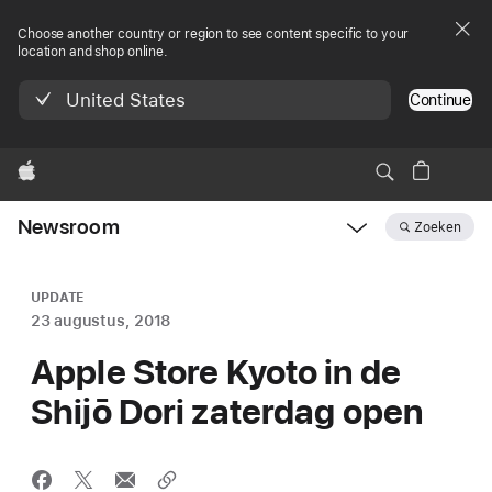
Choose another country or region to see content specific to your
location and shop online.
United States
Continue
Apple
Newsroom
Zoeken
Open
Newsroom
navigation
UPDATE
23 augustus, 2018
Apple Store Kyoto in de
Shijō Dori zaterdag open