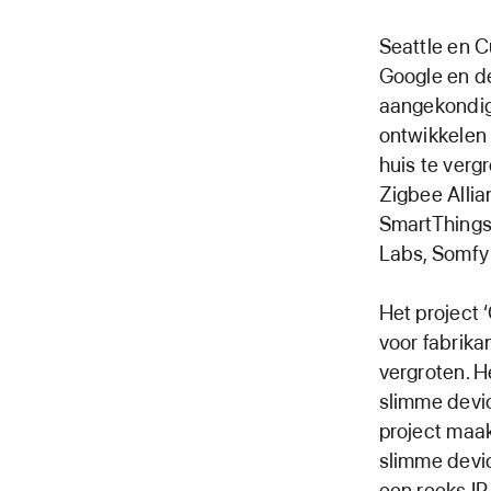
Seattle en C
Google en d
aangekondigd
ontwikkelen 
huis te verg
Zigbee Alli
SmartThings,
Labs, Somfy
Het project 
voor fabrika
vergroten. H
slimme devic
project maak
slimme devic
een reeks IP