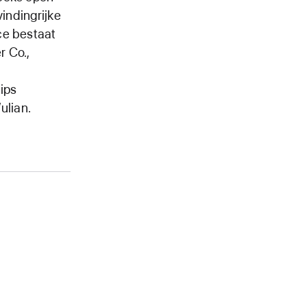
vindingrijke
ce bestaat
r Co.,
ips
ulian.