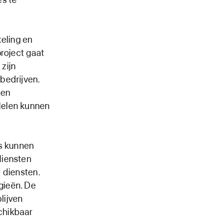
eling en
roject gaat
zijn
bedrijven.
den
delen kunnen
es kunnen
diensten
 diensten.
gieën. De
lijven
chikbaar