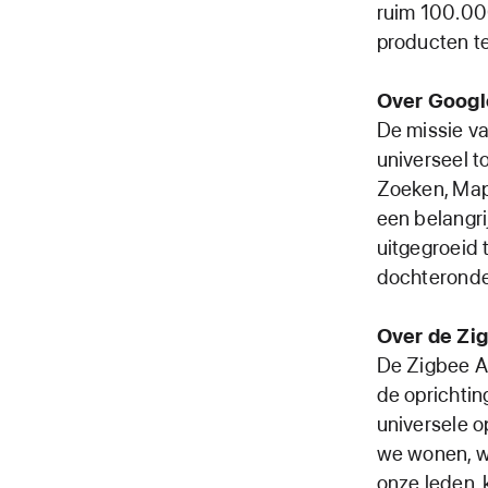
ruim 100.00
producten te
Over Googl
De missie va
universeel t
Zoeken, Map
een belangri
uitgegroeid 
dochteronde
Over de Zig
De Zigbee Al
de oprichtin
universele 
we wonen, w
onze leden, 