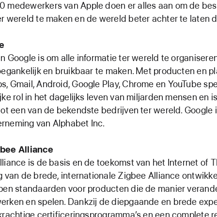
0 medewerkers van Apple doen er alles aan om de bes
r wereld te maken en de wereld beter achter te laten d
e
n Google is om alle informatie ter wereld te organisere
oegankelijk en bruikbaar te maken. Met producten en pl
s, Gmail, Android, Google Play, Chrome en YouTube spe
jke rol in het dagelijks leven van miljarden mensen en i
tot een van de bekendste bedrijven ter wereld. Google 
rneming van Alphabet Inc.
bee Alliance
liance is de basis en de toekomst van het Internet of T
g van de brede, internationale Zigbee Alliance ontwikk
open standaarden voor producten die de manier veran
erken en spelen. Dankzij de diepgaande en brede expe
krachtige certificeringsprogramma’s en een complete 