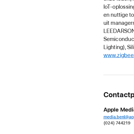
IoT-oplossin
en nuttige t
uit managers
LEEDARSON, 
Semiconducto
Lighting), S
www.zigbeea
Contactp
Apple Medi
media.benl@ap
(024) 744219