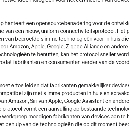
.
p hanteert een opensourcebenadering voor de ontwikk
e van een nieuw, uniform connectiviteitsprotocol. Het p
 van beproefde slimme technologieën voor in huis die 
oor Amazon, Apple, Google, Zigbee Alliance en andere 
chnologieën te benutten, kan het protocol sneller wor
 zodat fabrikanten en consumenten eerder van de voor
moet ertoe leiden dat fabrikanten gemakkelijker devic
mpatibel zijn met slimme producten in huis en spraak
van Amazon, Siri van Apple, Google Assistant en andere
 protocol vormt een aanvulling op bestaande technolo
 werkgroep moedigen fabrikanten van devices aan te b
et behulp van de technologieën die op dit moment bes