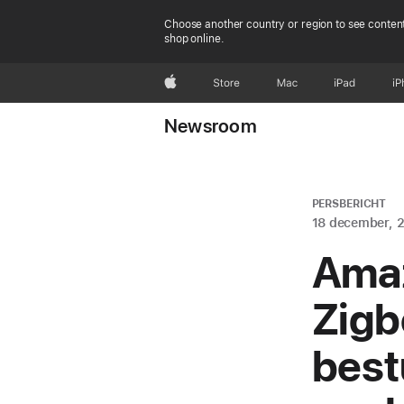
Choose another country or region to see content
shop online.
Apple
Store
Mac
iPad
iP
Newsroom
PERSBERICHT
18 december, 
Amaz
Zigb
best