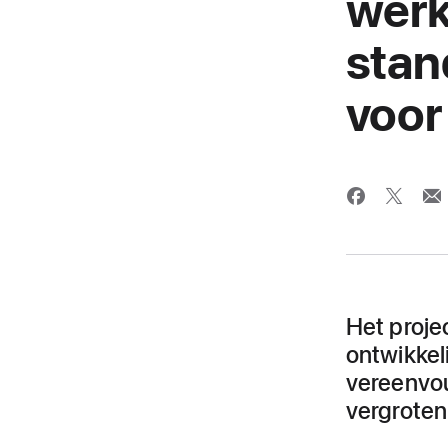
werk
stan
voor
Het proje
ontwikkel
vereenvou
vergroten