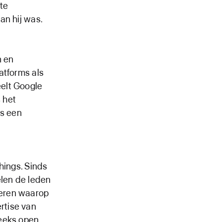
te
an hij was.
n en
atforms als
elt Google
s het
is een
hings. Sinds
elen de leden
deren waarop
rtise van
reeks open