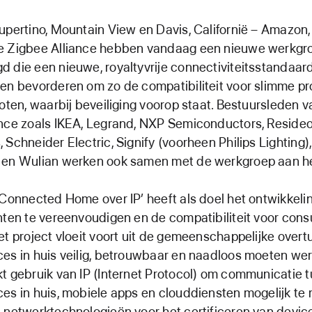
upertino, Mountain View en Davis, Californië – Amazon,
e Zigbee Alliance hebben vandaag een nieuwe werkgr
 die een nieuwe, royaltyvrije connectiviteitsstandaar
en bevorderen om zo de compatibiliteit voor slimme pr
roten, waarbij beveiliging voorop staat. Bestuursleden 
ance zoals IKEA, Legrand, NXP Semiconductors, Reside
 Schneider Electric, Signify (voorheen Philips Lighting),
 en Wulian werken ook samen met de werkgroep aan he
‘Connected Home over IP’ heeft als doel het ontwikkel
nten te vereenvoudigen en de compatibiliteit voor con
et project vloeit voort uit de gemeenschappelijke overt
es in huis veilig, betrouwbaar en naadloos moeten wer
t gebruik van IP (Internet Protocol) om communicatie 
es in huis, mobiele apps en clouddiensten mogelijk te
-netwerktechnologieën voor het certificeren van devic