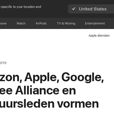
 specific to your location and
United States
hone
Watch
AirPods
TV & Woning
Entertainment
Apple diensten
2019
on, Apple, Google,
ee Alliance en
uursleden vormen