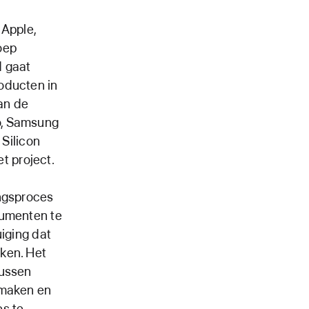
 Apple,
oep
d gaat
oducten in
van de
o, Samsung
 Silicon
t project.
ingsproces
sumenten te
uiging dat
ken. Het
tussen
 maken en
es te