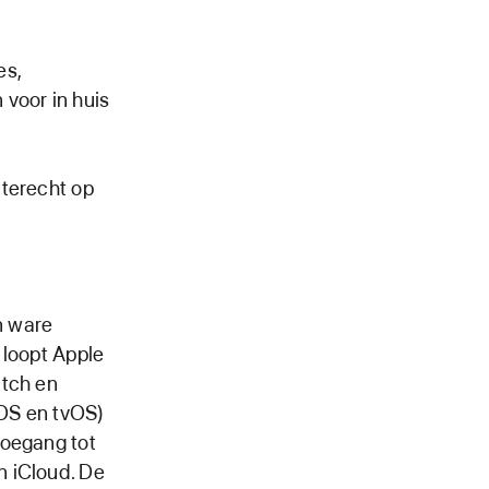
es,
 voor in huis
 terecht op
n ware
 loopt Apple
atch en
hOS en tvOS)
toegang tot
n iCloud. De