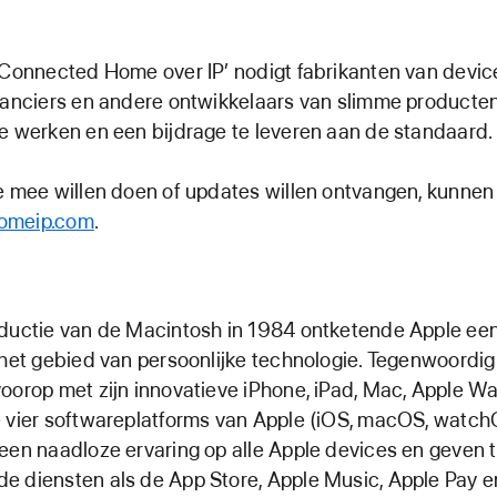
‘Connected Home over IP’ nodigt fabrikanten van devic
ranciers en andere ontwikkelaars van slimme producten
e werken en een bijdrage te leveren aan de standaard.
e mee willen doen of updates willen ontvangen, kunnen
omeip.com
.
oductie van de Macintosh in 1984 ontketende Apple ee
 het gebied van persoonlijke technologie. Tegenwoordig
oorop met zijn innovatieve iPhone, iPad, Mac, Apple W
e vier softwareplatforms van Apple (iOS, macOS, watc
een naadloze ervaring op alle Apple devices en geven 
 diensten als de App Store, Apple Music, Apple Pay e