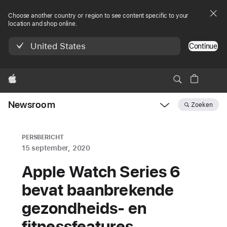
Choose another country or region to see content specific to your
location and shop online.
United States
Continue
Apple
Newsroom
Zoeken
Open
Newsroom
navigation
PERSBERICHT
15 september, 2020
Apple Watch Series 6
bevat baanbrekende
gezondheids- en
fitnessfeatures