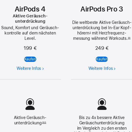
AirPods 4
AirPods Pro 3
Aktive Geräusch­
unterdrückung
Die weltbeste Aktive Geräusch­
Sound, Komfort und Geräusch­
unterdrückung bei In-Ear Kopf­
kontrolle auf dem nächsten
hörern
mit Herzfrequenz­
◊
Level.
messung während Workouts.
◊◊
199 €
249 €
Kaufen
Kaufen
Weitere Infos
Weitere Infos
Aktive Geräusch­
Bis zu 4x bessere Aktive
unterdrückung
Geräusch­unter­drückung
◊◊◊
im Vergleich zu den ersten