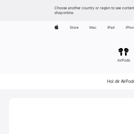
Choose another country or region to see content
shop online.
Apple
Store
Mac
iPad
iPho
AirPods
AirPods
Hol dir AirPod