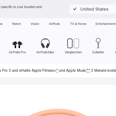
 specific to your location and
United States
ne
Watch
Vision
AirPods
TV & Home
Entertainment
AirPods Pro
AirPods Max
Vergleichen
Zubehör
s Pro 3 und erhalte Apple Fitness+
*
und Apple Music
**
3 Monate koste