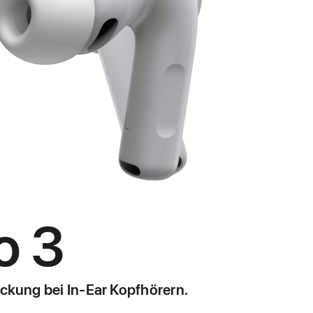
o 3
ckung bei In‑Ear Kopf­hörern.