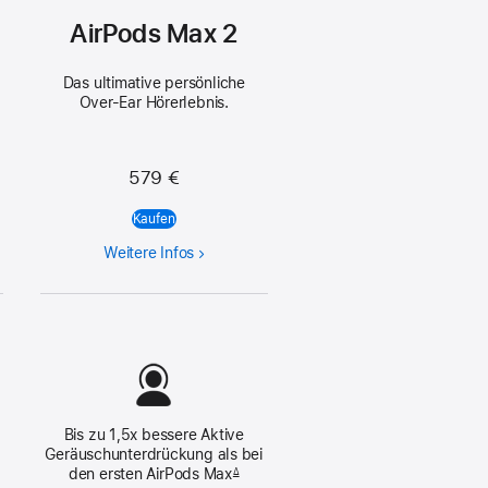
AirPods Max 2
Das ultimative per­sön­liche
Over‑Ear Hör­erlebnis.
579 €
Kaufen
Weitere Infos
Bis zu 1,5x bessere Aktive
Geräusch­unter­drückung als bei
den ersten
AirPods Max
Δ