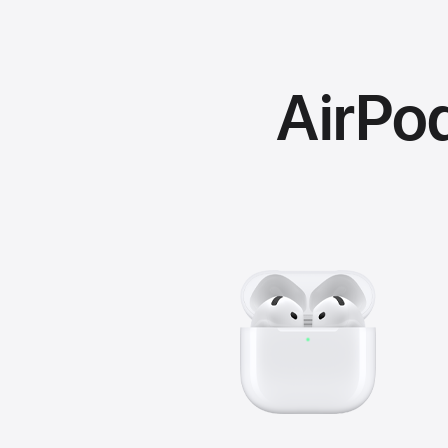
AirPo