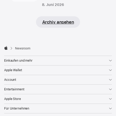
8. Juni 2026
Archiv ansehen
Apple
Footer

Newsroom
Apple
Einkaufen und mehr
Apple Wallet
Account
Entertainment
Apple Store
Für Unternehmen