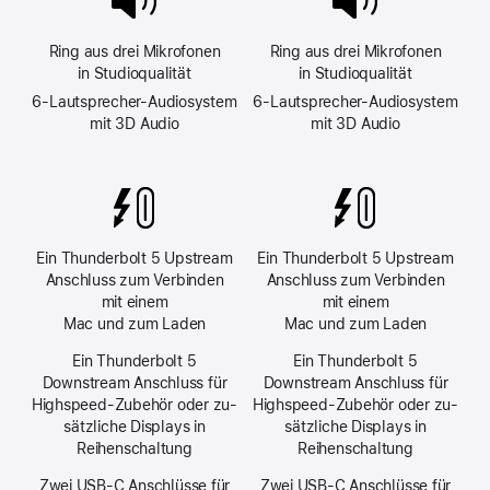
Ring aus drei Mikro­fonen
Ring aus drei Mikro­fonen
in Studioqualität
in Studioqualität
6‑Laut­sprecher-Audiosystem
6‑Laut­sprecher-Audiosystem
mit 3D Audio
mit 3D Audio
Ein Thunderbolt 5 Upstream
Ein Thunderbolt 5 Upstream
Anschluss zum Verbinden
Anschluss zum Verbinden
mit einem
mit einem
Mac und zum Laden
Mac und zum Laden
Ein Thunderbolt 5
Ein Thunderbolt 5
Downstream Anschluss für
Downstream Anschluss für
High­speed-Zubehör oder zu­
High­speed-Zubehör oder zu­
sätz­liche Dis­plays in
sätz­liche Dis­plays in
Reihenschaltung
Reihenschaltung
Zwei USB‑C Anschlüsse für
Zwei USB‑C Anschlüsse für