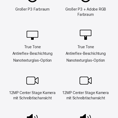
Großer P3 Farb­raum
Großer P3 + Adobe RGB
Farb­raum
True Tone
True Tone
Antireflex-Beschich­tung
Antireflex-Beschich­tung
Nano­texturglas-Option
Nano­texturglas-Option
12MP Center Stage Kamera
12MP Center Stage Kamera
mit Schreib­tisch­ansicht
mit Schreib­tisch­ansicht