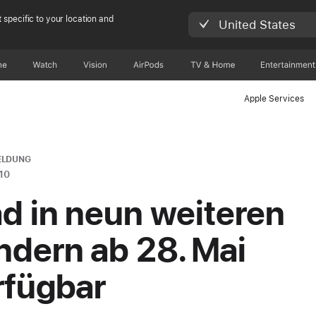
 specific to your location and
United States
ne
Watch
Vision
AirPods
TV & Home
Entertainment
Apple Services
ELDUNG
010
ad in neun weiteren
ndern ab 28. Mai
rfügbar