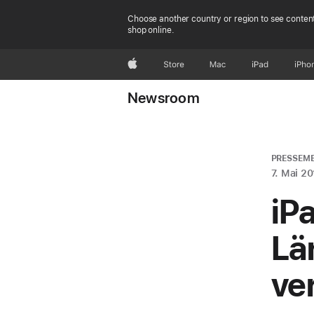
Choose another country or region to see content
shop online.
Apple
Store
Mac
iPad
iPho
Newsroom
PRESSEM
7. Mai 2
iP
Lä
ve