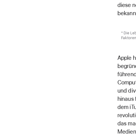
diese n
bekann
* Die Le
Faktoren
Apple h
begründ
führend
Compute
und div
hinaus 
dem iTu
revolut
das mag
Medien