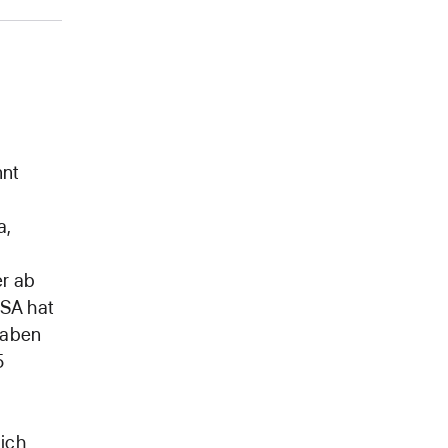
nnt
a,
er ab
USA hat
haben
5
lich