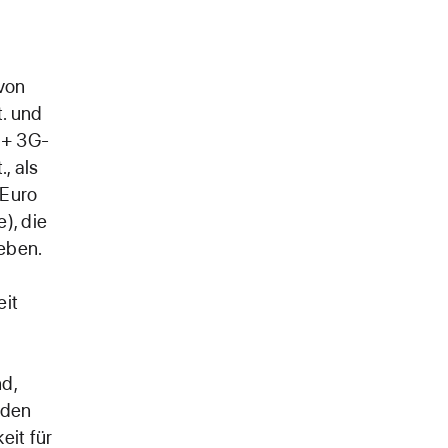
 von
t. und
 + 3G-
, als
 Euro
), die
eben.
eit
nd,
 den
eit für