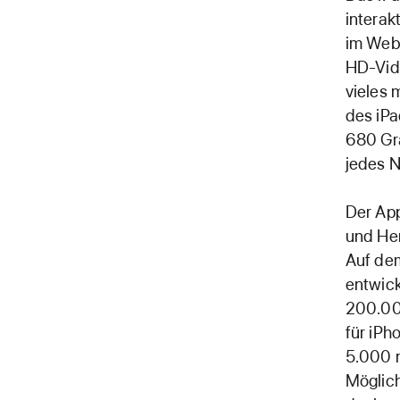
interak
im Web 
HD-Vide
vieles 
des iPa
680 Gra
jedes N
Der App
und Her
Auf dem
entwick
200.000
für iPh
5.000 n
Möglich