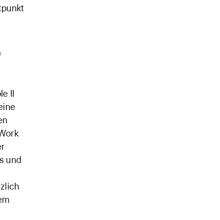
tpunkt
n
e II
eine
en
iWork
er
ds und
zlich
lem