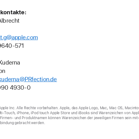
kontakte:
Albrecht
ht.g@apple.com
9640-571
 Kuderna
on
.kuderna@PRfection.de
090 4930-0
pple Inc. Alle Rechte vorbehalten. Apple, das Apple Logo, Mac, Mac OS, Macinto
lti-Touch, iPhone, iPod touch Apple Store und iBooks sind Warenzeichen von Appl
Firmen- und Produktnamen können Warenzeichen der jeweiligen Firmen sein mit
erbindung gebracht werden.