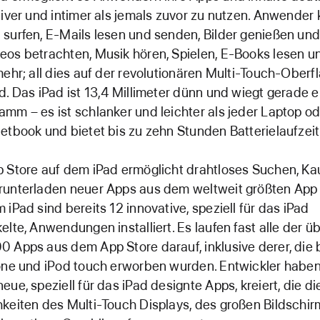
tiver und intimer als jemals zuvor zu nutzen. Anwender
surfen, E-Mails lesen und senden, Bilder genießen und 
os betrachten, Musik hören, Spielen, E-Books lesen u
mehr; all dies auf der revolutionären Multi-Touch-Oberf
d. Das iPad ist 13,4 Millimeter dünn und wiegt gerade 
mm – es ist schlanker und leichter als jeder Laptop o
etbook und bietet bis zu zehn Stunden Batterielaufzeit
 Store auf dem iPad ermöglicht drahtloses Suchen, Ka
unterladen neuer Apps aus dem weltweit größten App 
 iPad sind bereits 12 innovative, speziell für das iPad
elte, Anwendungen installiert. Es laufen fast alle der ü
 Apps aus dem App Store darauf, inklusive derer, die 
one und iPod touch erworben wurden. Entwickler habe
eue, speziell für das iPad designte Apps, kreiert, die di
keiten des Multi-Touch Displays, des großen Bildschi