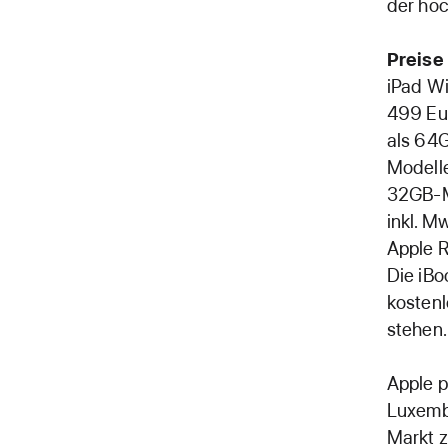
der ho
Preise
iPad Wi
499 Eur
als 64G
Modelle
32GB-M
inkl. M
Apple R
Die iBo
kosten
stehen.
Apple p
Luxembu
Markt z