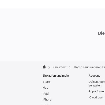
Die
Apple
Footer

Newsroom
iPad in neun weiteren L
Apple
Einkaufen und mehr
Account
Store
Deinen Appl
verwalten
Mac
Apple Store
iPad
iCloud.com
iPhone