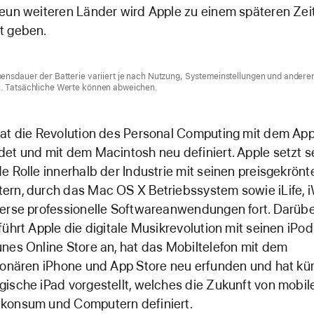
eun weiteren Länder wird Apple zu einem späteren Zei
t geben.
bensdauer der Batterie variiert je nach Nutzung, Systemeinstellungen und andere
. Tatsächliche Werte können abweichen.
at die Revolution des Personal Computing mit dem Appl
et und mit dem Macintosh neu definiert. Apple setzt s
e Rolle innerhalb der Industrie mit seinen preisgekrönt
rn, durch das Mac OS X Betriebssystem sowie iLife, 
erse professionelle Softwareanwendungen fort. Darüb
führt Apple die digitale Musikrevolution mit seinen iPo
nes Online Store an, hat das Mobiltelefon mit dem
ionären iPhone und App Store neu erfunden und hat kür
ische iPad vorgestellt, welches die Zukunft von mobi
konsum und Computern definiert.