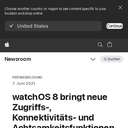
Choose another country or region to see content specific to your
location and shop online.
United States
Continue
Apple
Newsroom
Suchen
Open
Newsroom
navigation
PRESSEMELDUNG
7. Juni 2021
watchOS 8 bringt neue
Zugriffs-,
Konnektivitäts- und
Achtsamkeitsfunktionen