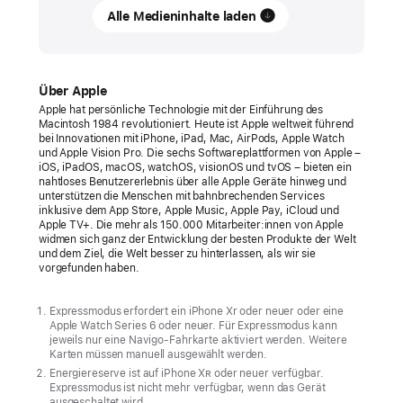
Alle Medieninhalte laden
und
Île-
de-
France
Über Apple
Mobilités
Apple hat persönliche Technologie mit der Einführung des
Macintosh 1984 revolutioniert. Heute ist Apple weltweit führend
stellen
bei Innovationen mit iPhone, iPad, Mac, AirPods, Apple Watch
die
und Apple Vision Pro. Die sechs Softwareplattformen von Apple –
iOS, iPadOS, macOS, watchOS, visionOS und tvOS – bieten ein
Navigo-
nahtloses Benutzererlebnis über alle Apple Geräte hinweg und
unterstützen die Menschen mit bahnbrechenden Services
Fahrkarte
inklusive dem App Store, Apple Music, Apple Pay, iCloud und
für
Apple TV+. Die mehr als 150.000 Mitarbeiter:innen von Apple
widmen sich ganz der Entwicklung der besten Produkte der Welt
iPhone
und dem Ziel, die Welt besser zu hinterlassen, als wir sie
und
vorgefunden haben.
Apple
Watch
Expressmodus erfordert ein iPhone Xr oder neuer oder eine
Apple Watch Series 6 oder neuer. Für Expressmodus kann
vor
jeweils nur eine Navigo-Fahrkarte aktiviert werden. Weitere
Karten müssen manuell ausgewählt werden.
Kund:innen
Energiereserve ist auf iPhone X
R
oder neuer verfügbar.
Expressmodus ist nicht mehr verfügbar, wenn das Gerät
können
ausgeschaltet wird.