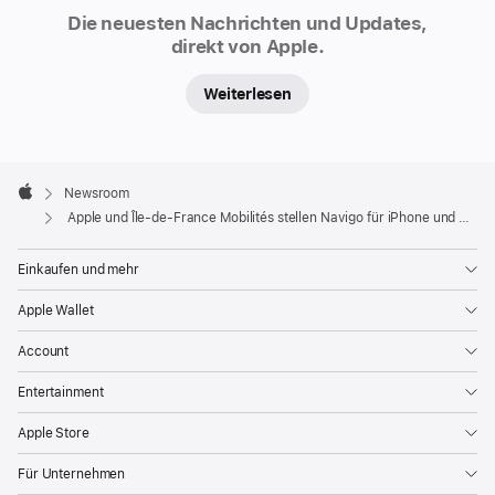
Apple
Newsroom
Die neuesten Nachrichten und Updates,
und
direkt von Apple.
Île-
de-
Weiterlesen
France
Mobilités
haben
Apple
Footer

Newsroom
heute
Apple
Apple und Île-de-France Mobilités stellen Navigo für iPhone und Apple Watch vor
eine
einfache
Einkaufen und mehr
und
sichere
Apple Wallet
Möglichkeit
Account
für
Kund:innen
Entertainment
vorgestellt,
Apple Store
eine
neue
Für Unternehmen