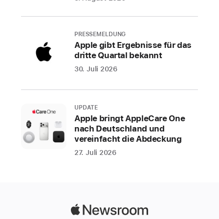
Watch
mit
der
PRESSEMELDUNG
Metro,
Apple gibt Ergebnisse für das
dritte Quartal bekannt
dem
Zug,
30. Juli 2026
dem
Bus
und
UPDATE
mehr
Apple bringt AppleCare One
nach Deutschland und
in
vereinfacht die Abdeckung
der
Region
27. Juli 2026
Paris
fahren
PARIS
Apple