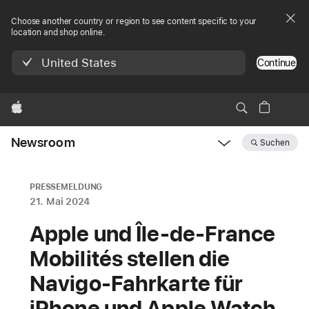
Choose another country or region to see content specific to your
location and shop online.
United States
Continue
Apple
Newsroom
Suchen
Open
Newsroom
navigation
PRESSEMELDUNG
21. Mai 2024
Apple und Île-de-France
Mobilités stellen die
Navigo-Fahrkarte für
iPhone und Apple Watch