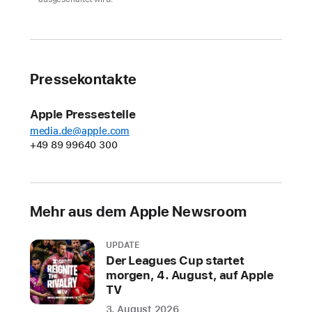
eine
Navigo-
Fahrkarte
zu
Pressekontakte
Apple
Wallet
hinzufügen
Apple Pressestelle
und
media.de@apple.com
+49 89 99640 300
mit
nur
einem
Fingertipp
Mehr aus dem Apple Newsroom
auf
ihr
UPDATE
iPhone
Der Leagues Cup startet
oder
morgen, 4. August, auf Apple
ihre
TV
Apple
3. August 2026