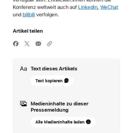
Konferenz weltweit auch auf
LinkedIn
,
WeChat
und
bilibili
verfolgen.
Artikel teilen
Media
Text dieses Artikels
Juni
Text kopieren
2026
UPDATE
Medieninhalte zu dieser
Das
Pressemeldung
App
Alle Medieninhalte laden
Store-
Ökosystem