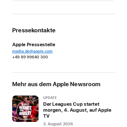
ermöglicht
Umsätze
in
Höhe
Pressekontakte
von
1,4
Apple Pressestelle
Billionen
media.de@apple.com
US-
+49 89 99640 300
Dollar
und
verhilft
Mehr aus dem Apple Newsroom
Entwickler:innen
auf
der
UPDATE
Der Leagues Cup startet
ganzen
morgen, 4. August, auf Apple
Welt
TV
zu
3. August 2026
Wachstum