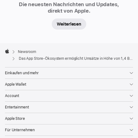
bekannt
Die neuesten Nachrichten und Updates,
gegeben,
direkt von Apple.
dass
das
Weiterlesen
weltweite
App
Apple
Store-
Footer

Newsroom
Ökosystem
Apple
Das App Store-Ökosystem ermöglicht Umsätze in Höhe von 1,4 Billionen US-Dollar und verhilft Entwickler:innen auf der ganzen Welt zu Wachstum
in
2025
Einkaufen und mehr
laut
Apple Wallet
e
i
Account
n
e
Entertainment
r
n
Apple Store
e
u
Für Unternehmen
e