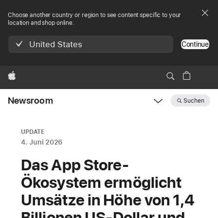
Choose another country or region to see content specific to your
location and shop online.
United States
Continue
Apple
Newsroom
Suchen
Open
Newsroom
navigation
UPDATE
4. Juni 2026
Das App Store-
Ökosystem ermöglicht
Umsätze in Höhe von 1,4
Billionen US-Dollar und