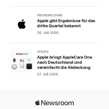
Apps
mit
PRESSEMELDUNG
Apple gibt Ergebnisse für das
kundenorientierter
dritte Quartal bekannt
KI
haben
30. Juli 2026
in
2025
ein
UPDATE
Apple bringt AppleCare One
viermal
nach Deutschland und
so
vereinfacht die Abdeckung
hohes
27. Juli 2026
Umsatzwachstum
verzeichnet
Apple
hat
Apple
heute
Newsroom