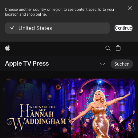
Choose another country or region to see content specific to your
location and shop online.
United States
Continue
Apple
Lokale
Apple TV Press
Navigation
Suchen
-
das
Menü
öffnen