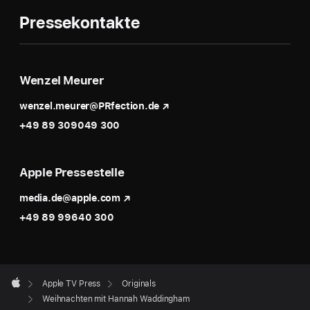
Pressekontakte
Wenzel Meurer
wenzel.meurer@PRfection.de
+49 89 309049 300
Apple Pressestelle
media.de@apple.com
+49 89 99640 300
Apple
Footer

Apple TV Press
Originals
Apple
Weihnachten mit Hannah Waddingham