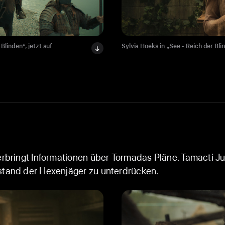
Blinden“, jetzt auf
t auf Apple TV.
See - Reich der Blinden“,
ch der Blinden“, jetzt auf
Sylvia Hoeks in „See - Reich der Bli
Archie Madekwe und Nesta Cooper in 
David Hewlett in „See - Reich der Bl
Hera Hilmar in „See - Reich der Blin
Apple TV.
berbringt Informationen über Tormadas Pläne. Tamacti J
stand der Hexenjäger zu unterdrücken.