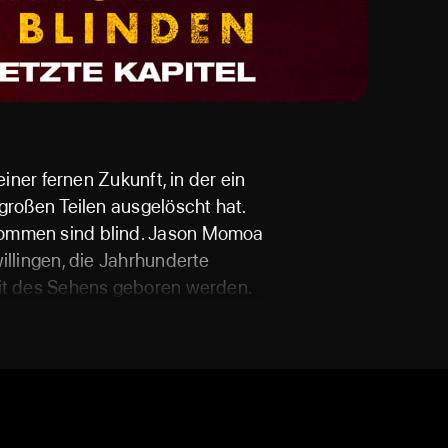
einer fernen Zukunft, in der ein
großen Teilen ausgelöscht hat.
ommen sind blind. Jason Momoa
illingen, die Jahrhunderte
eit des Sehens geboren werden.
 mächtigen, aber verzweifelten
e vernichten will. Alfre
he Führerin von Baba Voss.
 wurden Personen ausgewählt,
wodurch das inklusive