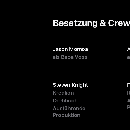
Besetzung & Cre
Jason Momoa
A
als Baba Voss
a
Steven Knight
F
Kreation
R
Drehbuch
P
Ausführende
Produktion