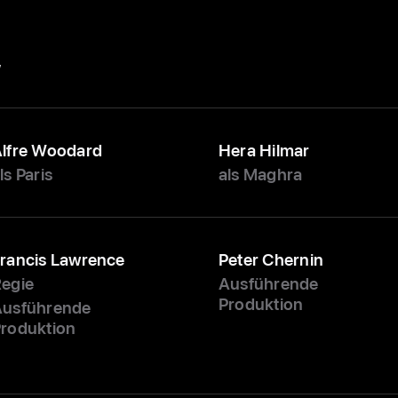
w
lfre Woodard
Hera Hilmar
ls Paris
als Maghra
rancis Lawrence
Peter Chernin
egie
Ausführende
Produktion
Ausführende
roduktion