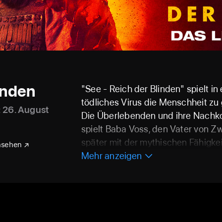
inden
"See - Reich der Blinden" spielt in 
tödliches Virus die Menschheit zu 
: 26. August
Die Überlebenden und ihre Nachk
spielt Baba Voss, den Vater von Zw
später mit der mythischen Fähigk
nsehen
Baba muss seinen Stamm vor einer
Mehr anzeigen
Königin beschützen, die die Zwilling
Woodard spielt Paris, die geistlic
Für Besetzung und Crew der Serie
die blind oder sehbehindert sind, 