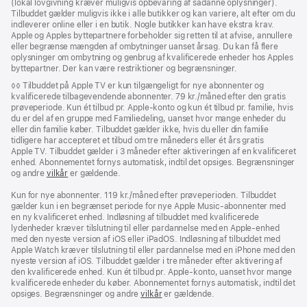
(lokal lovgivning kræver muligvis opbevaring af sådanne oplysninger).
Tilbuddet gælder muligvis ikke i alle butikker og kan variere, alt efter om du
indleverer online eller i en butik. Nogle butikker kan have ekstra krav.
Apple og Apples byttepartnere forbeholder sig retten til at afvise, annullere
eller begrænse mængden af ombytninger uanset årsag. Du kan få flere
oplysninger om ombytning og genbrug af kvalificerede enheder hos Apples
byttepartner. Der kan være restriktioner og begrænsninger.
Fodnote
◊◊ Tilbuddet på Apple TV er kun tilgængeligt for nye abonnenter og
kvalificerede tilbagevendende abonnenter. 79 kr./måned efter den gratis
prøveperiode. Kun ét tilbud pr. Apple‑konto og kun ét tilbud pr. familie, hvis
du er del af en gruppe med Familiedeling, uanset hvor mange enheder du
eller din familie køber. Tilbuddet gælder ikke, hvis du eller din familie
tidligere har accepteret et tilbud om tre måneders eller ét års gratis
Apple TV. Tilbuddet gælder i 3 måneder efter aktiveringen af en kvalificeret
enhed. Abonnementet fornys automatisk, indtil det opsiges. Begrænsninger
og andre
vilkår
er gældende.
Kun for nye abonnenter. 119 kr./måned efter prøveperioden. Tilbuddet
gælder kun i en begrænset periode for nye Apple Music-abonnenter med
en ny kvalificeret enhed. Indløsning af tilbuddet med kvalificerede
lydenheder kræver tilslutning til eller pardannelse med en Apple-enhed
med den nyeste version af iOS eller iPadOS. Indløsning af tilbuddet med
Apple Watch kræver tilslutning til eller pardannelse med en iPhone med den
nyeste version af iOS. Tilbuddet gælder i tre måneder efter aktivering af
den kvalificerede enhed. Kun ét tilbud pr. Apple‑konto, uanset hvor mange
kvalificerede enheder du køber. Abonnementet fornys automatisk, indtil det
opsiges. Begrænsninger og andre
vilkår
er gældende.