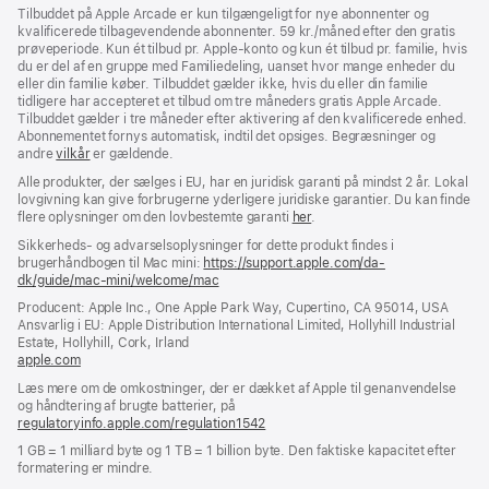
Tilbuddet på Apple Arcade er kun tilgængeligt for nye abonnenter og
kvalificerede tilbagevendende abonnenter. 59 kr./måned efter den gratis
prøveperiode. Kun ét tilbud pr. Apple‑konto og kun ét tilbud pr. familie, hvis
du er del af en gruppe med Familiedeling, uanset hvor mange enheder du
eller din familie køber. Tilbuddet gælder ikke, hvis du eller din familie
tidligere har accepteret et tilbud om tre måneders gratis Apple Arcade.
Tilbuddet gælder i tre måneder efter aktivering af den kvalificerede enhed.
Abonnementet fornys automatisk, indtil det opsiges. Begræsninger og
andre
vilkår
er gældende.
Alle produkter, der sælges i EU, har en juridisk garanti på mindst 2 år. Lokal
lovgivning kan give forbrugerne yderligere juridiske garantier. Du kan finde
flere oplysninger om den lovbestemte garanti
her
.
Sikkerheds- og advarselsoplysninger for dette produkt findes i
brugerhåndbogen til Mac mini:
https://support.apple.com/da-
dk/guide/mac-mini/welcome/mac
(åbner
i
Producent: Apple Inc., One Apple Park Way, Cupertino, CA 95014, USA
et
Ansvarlig i EU: Apple Distribution International Limited, Hollyhill Industrial
nyt
Estate, Hollyhill, Cork, Irland
vindue)
apple.com
(åbner
i
Læs mere om de omkostninger, der er dækket af Apple til genanvendelse
et
og håndtering af brugte batterier, på
nyt
regulatoryinfo.apple.com/regulation1542
(åbner
vindue)
i
1 GB = 1 milliard byte og 1 TB = 1 billion byte. Den faktiske kapacitet efter
et
formatering er mindre.
nyt