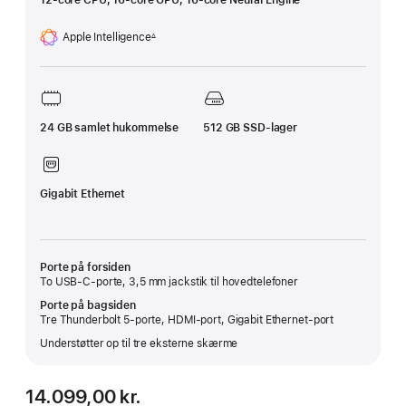
12-core CPU, 16-core GPU, 16-core Neural Engine
Apple Intelligence
∆
Fodnote
24 GB samlet hukommelse
512 GB SSD-lager
Gigabit Ethernet
Porte på forsiden
To USB‑C-porte, 3,5 mm jackstik til hovedtelefoner
Porte på bagsiden
Tre Thunderbolt 5-porte, HDMI-port, Gigabit Ethernet-port
Understøtter op til tre eksterne skærme
14.099,00 kr.