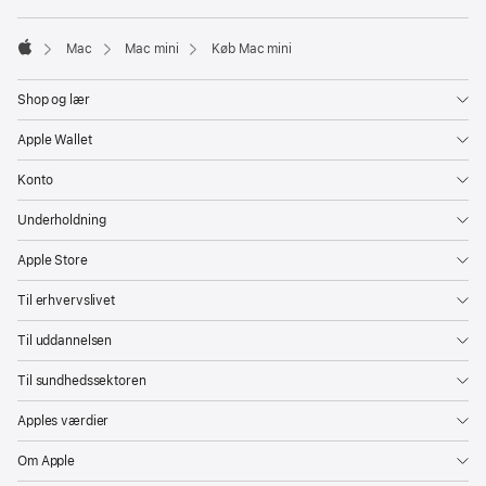
vindue)
Mac
Mac mini
Køb Mac mini
Apple
Shop og lær
Apple Wallet
Konto
Underholdning
Apple Store
Til erhvervslivet
Til uddannelsen
Til sundhedssektoren
Apples værdier
Om Apple