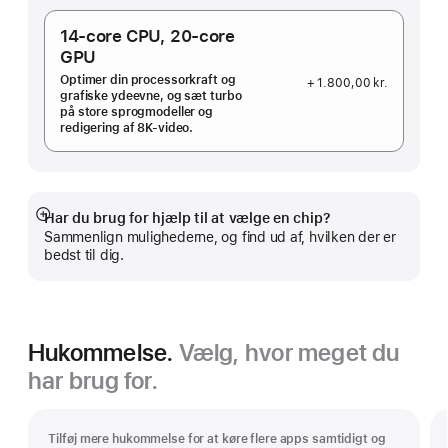
14‑core CPU,
20‑core
GPU
Optimer din processorkraft og
+ 1.800,00 kr.
grafiske ydeevne, og sæt turbo
på store sprogmodeller og
redigering af 8K-video.
Har du brug for hjælp til at vælge en chip?
Vis
Sammenlign mulighederne, og find ud af, hvilken der er
mere
bedst til dig.
Hukommelse.
Vælg, hvor meget du
har brug for.
Tilføj mere hukommelse for at køre flere apps samtidigt og