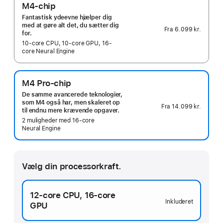
M4-chip
Fantastisk ydeevne hjælper dig
med at gøre alt det, du sætter dig
Fra
6.099 kr.
for.
10‑core CPU, 10‑core GPU, 16-
core Neural Engine
M4 Pro-chip
De samme avancerede teknologier,
som M4 også har, men skaleret op
Fra
14.099 kr.
til endnu mere krævende opgaver.
2 muligheder med 16-core
Neural Engine
Vælg din processorkraft.
12‑core CPU,
16‑core
Inkluderet
GPU