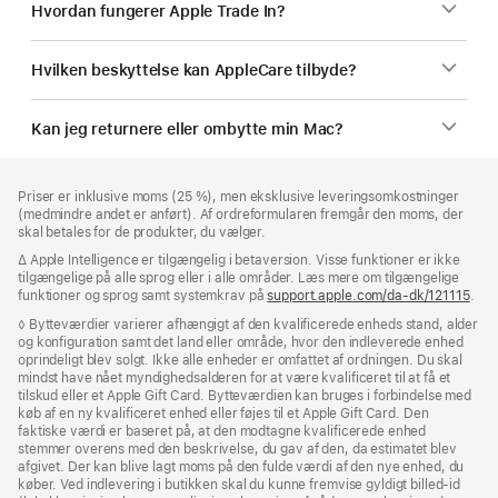
Hvordan fungerer Apple Trade In?
Hvilken beskyttelse kan AppleCare tilbyde?
Kan jeg returnere eller ombytte min Mac?
Bundtekst
fodnoter
Priser er inklusive moms (25 %), men eksklusive leveringsomkostninger
(medmindre andet er anført). Af ordreformularen fremgår den moms, der
skal betales for de produkter, du vælger.
Fodnote
∆ Apple Intelligence er tilgængelig i betaversion. Visse funktioner er ikke
tilgængelige på alle sprog eller i alle områder. Læs mere om tilgængelige
funktioner og sprog samt systemkrav på
support.apple.com/da-dk/121115
(Åb
.
i
Fodnote
◊ Bytteværdier varierer afhængigt af den kvalificerede enheds stand, alder
et
og konfiguration samt det land eller område, hvor den indleverede enhed
nyt
oprindeligt blev solgt. Ikke alle enheder er omfattet af ordningen. Du skal
vind
mindst have nået myndighedsalderen for at være kvalificeret til at få et
tilskud eller et Apple Gift Card. Bytteværdien kan bruges i forbindelse med
køb af en ny kvalificeret enhed eller føjes til et Apple Gift Card. Den
faktiske værdi er baseret på, at den modtagne kvalificerede enhed
stemmer overens med den beskrivelse, du gav af den, da estimatet blev
afgivet. Der kan blive lagt moms på den fulde værdi af den nye enhed, du
køber. Ved indlevering i butikken skal du kunne fremvise gyldigt billed-id