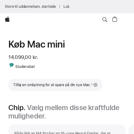
Store til uddannelsen, startside
Luk
Apple
Køb Mac mini
14.099,00 kr.
Includes
Studierabat
Fodnote
Tilføj en ombytning for at spare på din nye Mac.
◊
Chip.
Vælg mellem disse kraftfulde
muligheder.
Både M4 og M4 Pro har en 16-core Neural Engine, der er