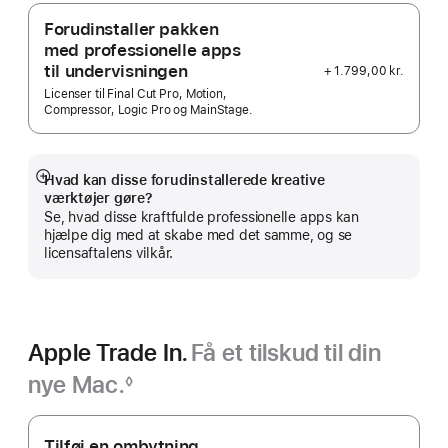
Forudinstaller pakken
med professionelle apps
til undervisningen
+ 1.799,00 kr.
Licenser til Final Cut Pro, Motion,
Compressor, Logic Pro og MainStage.
Hvad kan disse forudinstallerede kreative
Vis
værktøjer gøre?
mere
Se, hvad disse kraftfulde professionelle apps kan
hjælpe dig med at skabe med det samme, og se
licensaftalens vilkår.
Apple Trade In.
Få et tilskud til din
nye Mac.
◊
Fodnote
Apple Trade In.
Tilføj en ombytning