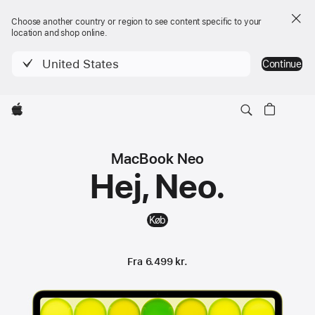
Choose another country or region to see content specific to your
location and shop online.
United States
Continue
Lokal
Apple
MacBook Neo
navigationsmenu
Køb
MacBook Neo
MacBook Neo
Hej, Neo.
Køb
Fra 6.499 kr.