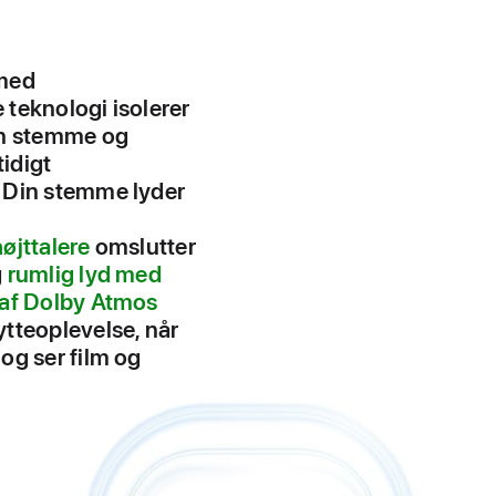
med
 teknologi isolerer
in stemme og
idigt
 Din stemme lyder
øjttalere
omslutter
g
rumlig lyd med
 af Dolby Atmos
tteoplevelse, når
og ser film og