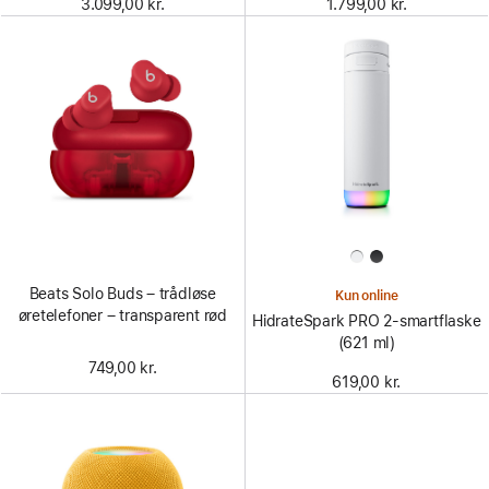
3.099,00 kr.
1.799,00 kr.
Beats Solo Buds – trådløse
Kun online
øretelefoner – transparent rød
HidrateSpark PRO 2-smartflaske
(621 ml)
749,00 kr.
619,00 kr.