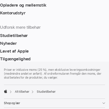
Opladere og mellemstik
Kontorudstyr
Udforsk mere tilbehør
Studietilbehør
Nyheder
Lavet af Apple
Tilgængelighed
Bundtekst
fodnoter
Priser er inklusive moms (25 %), men eksklusive leveringsomkostninger
(medmindre andet er anført). Af ordreformularen fremgår den moms, der
skal betales for de produkter, du vælger.
Alt tilbehør
Studietilbehør
Apple
Shop og lær