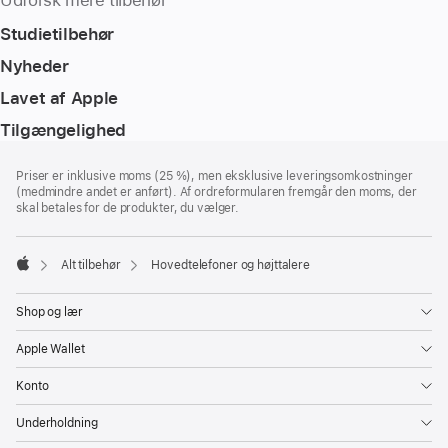
Udforsk mere tilbehør
Studietilbehør
Nyheder
Lavet af Apple
Tilgængelighed
Bundtekst
fodnoter
Priser er inklusive moms (25 %), men eksklusive leveringsomkostninger
(medmindre andet er anført). Af ordreformularen fremgår den moms, der
skal betales for de produkter, du vælger.
Alt tilbehør
Hovedtelefoner og højttalere
Apple
Shop og lær
Apple Wallet
Konto
Underholdning