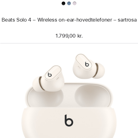
Beats Solo 4 – Wireless on-ear-hovedtelefoner – sartrosa
1.799,00 kr.
Forrige
Billede
-
Beats
Studio
Buds +,
fuldstændigt
trådløse,