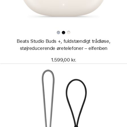
støjreducerende
øretelefoner
–
elfenben
Beats Studio Buds +, fuldstændigt trådløse,
støjreducerende øretelefoner – elfenben
1.599,00 kr.
Forrige
Billede
-