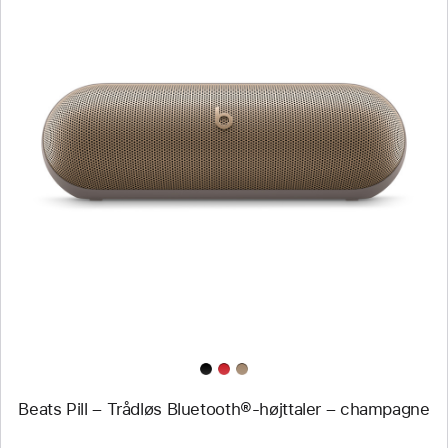
Forrige
Billede
-
Beats
Pill
–
Trådløs
Bluetooth®-
højttaler
–
champagne
Beats Pill – Trådløs Bluetooth®-højttaler – champagne