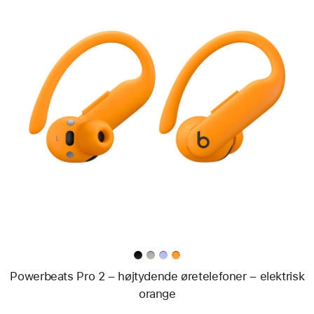
Forrige
Billede
-
Powerbeats Pro 2
–
højtydende
øretelefoner
–
elektrisk
orange
Powerbeats Pro 2 – højtydende øretelefoner – elektrisk
orange