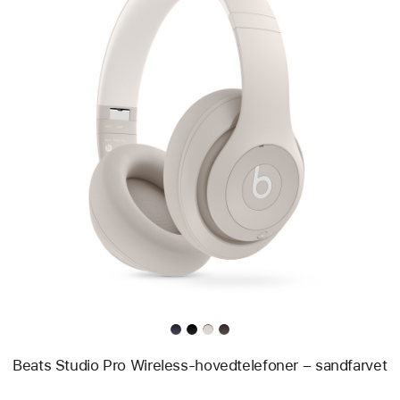
Forrige
Billede
-
Beats
Studio
Pro
Wireless-
hovedtelefoner
–
sandfarvet
Beats Studio Pro Wireless-hovedtelefoner – sandfarvet