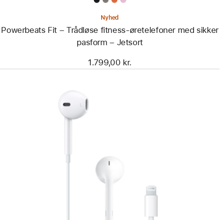
Nyhed
Powerbeats Fit – Trådløse fitness-øretelefoner med sikker
pasform – Jetsort
1.799,00 kr.
Forrige
Billede
-
EarPods
(Lightning-
stik)