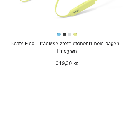
til
hele
dagen
–
limegrøn
Beats Flex – trådløse øretelefoner til hele dagen –
limegrøn
649,00 kr.