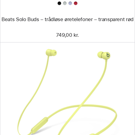
Beats Solo Buds – trådløse øretelefoner – transparent rød
749,00 kr.
Forrige
Billede
-
Beats
Flex
–
trådløse
øretelefoner