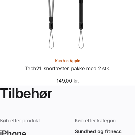
Tech21-
snorfæster,
pakke
med
2 stk.
Kun hos Apple
Tech21-snorfæster, pakke med 2 stk.
149,00 kr.
Tilbehør
Køb efter produkt
Køb efter kategori
iPhone
Sundhed og fitness