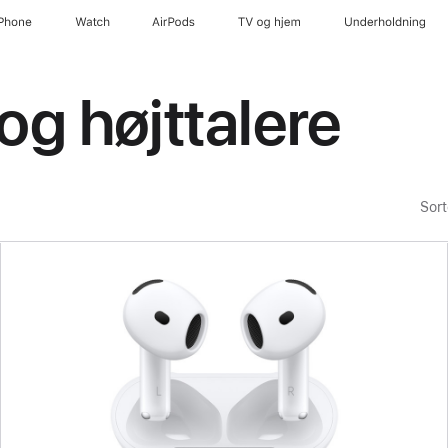
iPhone
Watch
AirPods
TV og hjem
Underholdning
og højttalere
Sort