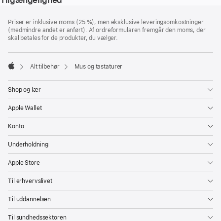
Bundtekst
fodnoter
Priser er inklusive moms (25 %), men eksklusive leveringsomkostninger
(medmindre andet er anført). Af ordreformularen fremgår den moms, der
skal betales for de produkter, du vælger.
Alt tilbehør
Mus og tastaturer
Apple
Shop og lær
Apple Wallet
Konto
Underholdning
Apple Store
Til erhvervslivet
Til uddannelsen
Til sundhedssektoren