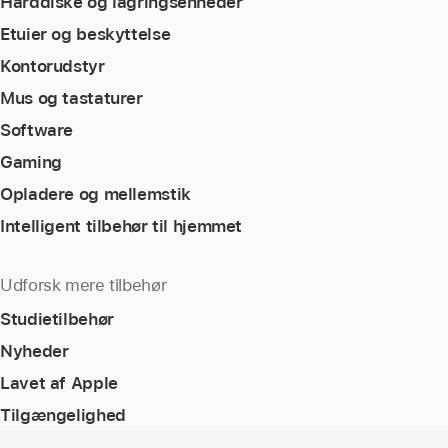
Harddiske og lagringsenheder
Etuier og beskyttelse
Kontorudstyr
Mus og tastaturer
Software
Gaming
Opladere og mellemstik
Intelligent tilbehør til hjemmet
Udforsk mere tilbehør
Studietilbehør
Nyheder
Lavet af Apple
Tilgængelighed
Bundtekst