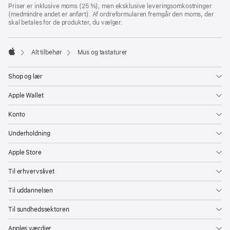
fodnoter
Priser er inklusive moms (25 %), men eksklusive leveringsomkostninger
(medmindre andet er anført). Af ordreformularen fremgår den moms, der
skal betales for de produkter, du vælger.
Alt tilbehør
Mus og tastaturer
Apple
Shop og lær
Apple Wallet
Konto
Underholdning
Apple Store
Til erhvervslivet
Til uddannelsen
Til sundhedssektoren
Apples værdier