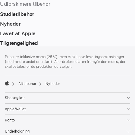
Udforsk mere tilbehør
Studietilbehør
Nyheder
Lavet af Apple
Tilgængelighed
Bundtekst
fodnoter
Priser er inklusive moms (25 %), men eksklusive leveringsomkostninger
(medmindre andet er anført). Af ordreformularen fremgår den moms, der
skal betales for de produkter, du vælger.
Alt tilbehør
Nyheder
Apple
Shop og lær
Apple Wallet
Konto
Underholdning