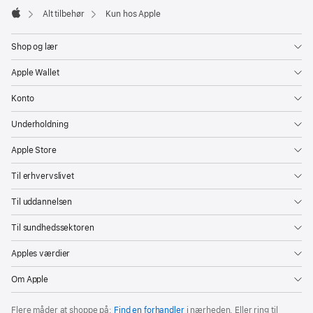
Alt tilbehør
Kun hos Apple
Apple
Shop og lær
Apple Wallet
Konto
Underholdning
Apple Store
Til erhvervslivet
Til uddannelsen
Til sundhedssektoren
Apples værdier
Om Apple
Flere måder at shoppe på:
Find en forhandler
i nærheden. Eller ring til