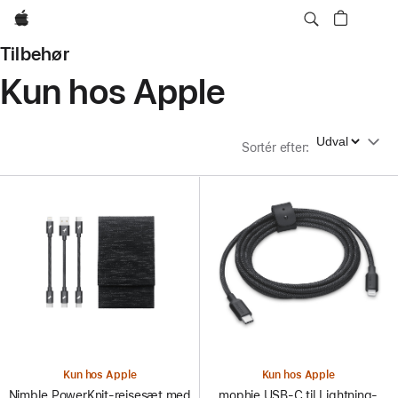
Apple
Tilbehør
Kun hos Apple
Sortér efter
Sortér efter
:
Kun hos Apple
Kun hos Apple
Nimble PowerKnit-rejsesæt med
mophie USB-C til Lightning-