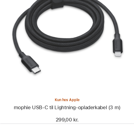
Forrige
Billede
-
mophie
USB-
C
til
Lightning-
opladerkabel
(3 m)
Kun hos Apple
mophie USB-C til Lightning-opladerkabel (3 m)
299,00 kr.