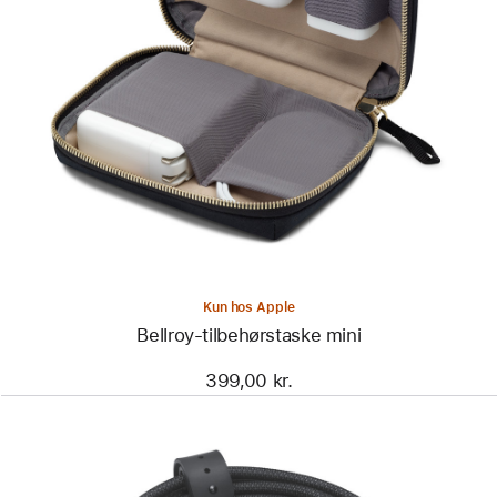
Forrige
Billede
-
Bellroy-
tilbehørstaske
mini
Kun hos Apple
Bellroy-tilbehørstaske mini
399,00 kr.