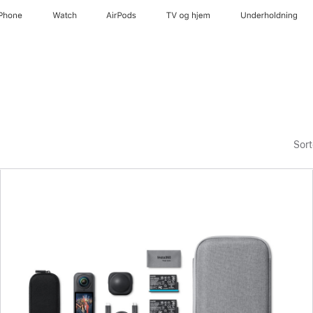
iPhone
Watch
AirPods
TV og hjem
Underholdning
Sort
Forrige
Billede