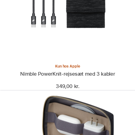
-
Nimble PowerKnit-
rejsesæt
med
3 kabler
Kun hos Apple
Nimble PowerKnit-rejsesæt med 3 kabler
349,00 kr.