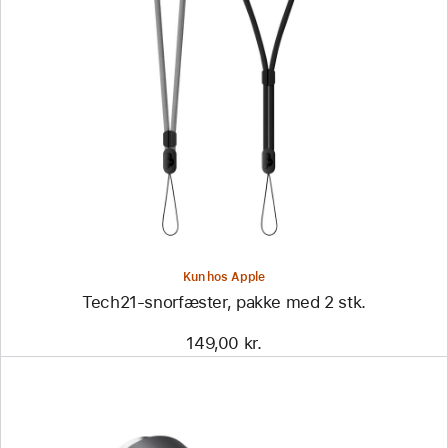
Forrige
Billede
-
Tech21-
snorfæster,
pakke
med
2 stk.
Kun hos Apple
Tech21-snorfæster, pakke med 2 stk.
149,00 kr.