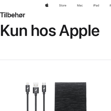
Apple
Store
Mac
iPad
Tilbehør
Kun hos Apple
Forrige
Billede