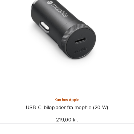
Forrige
Billede
-
USB-
C-
biloplader
fra
mophie
(20 W)
Kun hos Apple
USB-C-biloplader fra mophie (20 W)
219,00 kr.