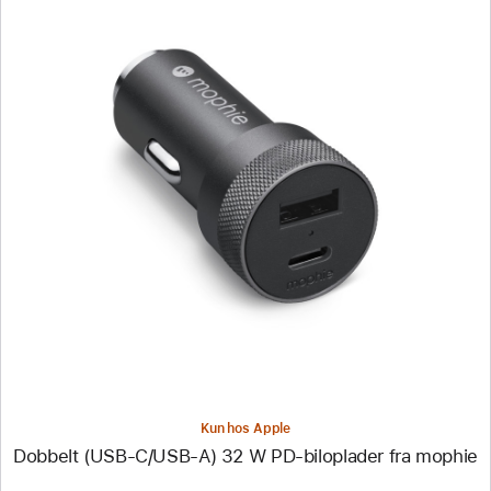
Forrige
Billede
-
Dobbelt
(USB-
C/USB-
A)
32 W
PD-
biloplader
fra
mophie
Kun hos Apple
Dobbelt (USB-C/USB-A) 32 W PD-biloplader fra mophie