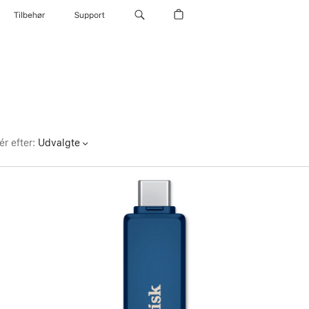
Tilbehør
Support
ér efter
:
Udvalgte
Forrige
Billede