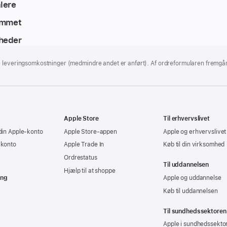
lere
jemmet
heder
e leveringsomkostninger (medmindre andet er anført). Af ordreformularen fremgår
Apple Store
Til erhvervslivet
din Apple-konto
Apple Store-appen
Apple og erhvervslivet
-konto
Apple Trade In
Køb til din virksomhed
Ordrestatus
Til uddannelsen
Hjælp til at shoppe
ing
Apple og uddannelse
Køb til uddannelsen
Til sundhedssektoren
Apple i sundhedssekto