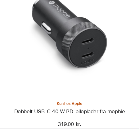
Forrige
Billede
-
Dobbelt
USB-
C
40 W
PD-
biloplader
fra
mophie
Kun hos Apple
Dobbelt USB-C 40 W PD-biloplader fra mophie
319,00 kr.