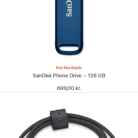
-
SanDisk
Phone
Drive
–
128 GB
Kun hos Apple
SanDisk Phone Drive – 128 GB
699,00 kr.