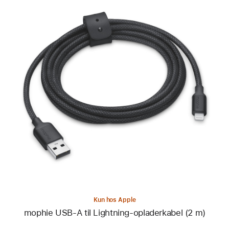
Forrige
Billede
-
mophie
USB-
A
til
Lightning-
opladerkabel
(2 m)
Kun hos Apple
mophie USB-A til Lightning-opladerkabel (2 m)