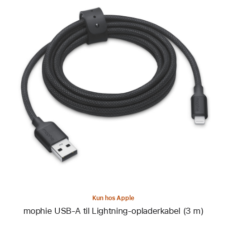
Forrige
Billede
-
mophie
USB-
A
til
Lightning-
opladerkabel
(3 m)
Kun hos Apple
mophie USB-A til Lightning-opladerkabel (3 m)