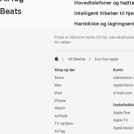
Hovedtelefoner og højtta
Beats
Intelligent tilbehør til h
Harddiske og lagringsen
Bundtekst
fodnoter
Priser er inklusive moms (25 %), men eksklusiv
du vælger.
Alt tilbehør
Kun hos Apple
Apple
Shop og lær
Konto
Store
Administrer 
Mac
Apple Store
iPad
iCloud.com
iPhone
Underholdn
Watch
Apple One
AirPods
Apple TV
TV og hjem
Apple Music
AirTag