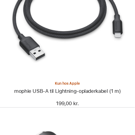
Forrige
Billede
-
mophie
USB-
A
til
Lightning-
opladerkabel
(1 m)
Kun hos Apple
mophie USB-A til Lightning-opladerkabel (1 m)
199,00 kr.