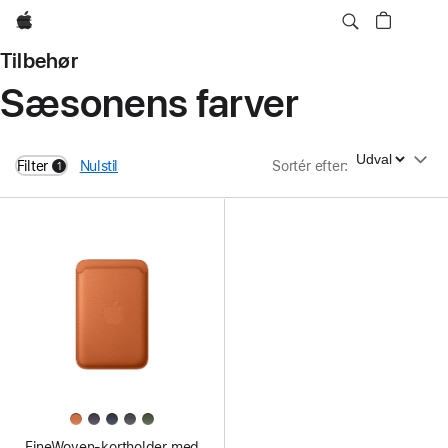
Apple
Tilbehør
Sæsonens farver
Sortér efter
Filter
Nulstil
Sortér efter
:
1
filters active
FineWoven-kortholder med