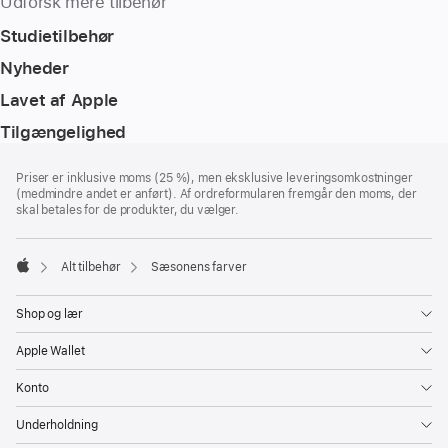
Udforsk mere tilbehør
Studietilbehør
Nyheder
Lavet af Apple
Tilgængelighed
Bundtekst
fodnoter
Priser er inklusive moms (25 %), men eksklusive leveringsomkostninger
(medmindre andet er anført). Af ordreformularen fremgår den moms, der
skal betales for de produkter, du vælger.
Alt tilbehør
Sæsonens farver
Apple
Shop og lær
Apple Wallet
Konto
Underholdning