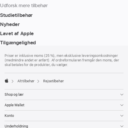
Udforsk mere tilbehør
Studietilbehør
Nyheder
Lavet af Apple
Tilgængelighed
Bundtekst
fodnoter
Priser er inklusive moms (25 %), men eksklusive leveringsomkostninger
(medmindre andet er anført). Af ordreformularen fremgår den moms, der
skal betales for de produkter, du vælger.
Alt tilbehør
Rejsetilbehør
Apple
Shop og lær
Apple Wallet
Konto
Underholdning