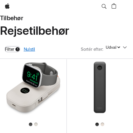
Apple
Tilbehør
Rejsetilbehør
Sortér efter
Filter
Nulstil
Sortér efter
:
1
filters active