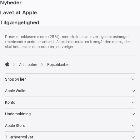
Nyheder
Lavet af Apple
Tilgængelighed
Bundtekst
fodnoter
Priser er inklusive moms (25 %), men eksklusive leveringsomkostninger
(medmindre andet er anført). Af ordreformularen fremgår den moms, der
skal betales for de produkter, du vælger.
Alt tilbehør
Rejsetilbehør
Apple
Shop og lær
Apple Wallet
Konto
Underholdning
Apple Store
Til erhvervslivet