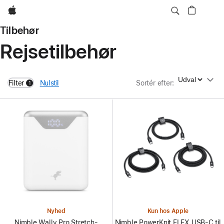
Apple
Tilbehør
Rejsetilbehør
Sortér efter
Filter
Nulstil
Sortér efter
:
1
filters active
Nyhed
Kun hos Apple
Nimble Wally Pro Stretch-
Nimble PowerKnit FLEX USB-C til