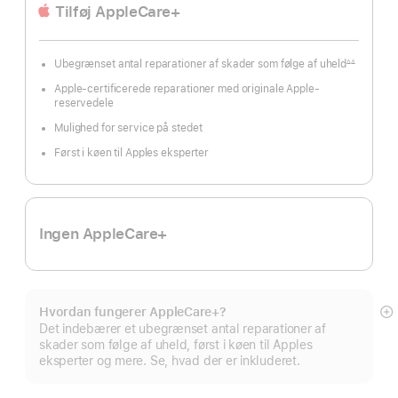
Tilføj AppleCare+
Ubegrænset antal reparationer af skader som følge af uheld
∆∆
Fodnote
Apple-certificerede reparationer med originale Apple-
reservedele
Mulighed for service på stedet
Først i køen til Apples eksperter
Ingen AppleCare+
Hvordan fungerer AppleCare+?
Vi
Det indebærer et ubegrænset antal reparationer af
m
skader som følge af uheld, først i køen til Apples
eksperter og mere. Se, hvad der er inkluderet.