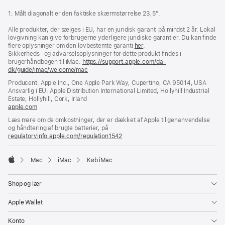
1. Målt diagonalt er den faktiske skærmstørrelse 23,5".
Alle produkter, der sælges i EU, har en juridisk garanti på mindst 2 år. Lokal
lovgivning kan give forbrugerne yderligere juridiske garantier. Du kan finde
flere oplysninger om den lovbestemte garanti
her
.
Sikkerheds- og advarselsoplysninger for dette produkt findes i
brugerhåndbogen til iMac:
https://support.apple.com/da-
dk/guide/imac/welcome/mac
(åbner
i
Producent: Apple Inc., One Apple Park Way, Cupertino, CA 95014, USA
et
Ansvarlig i EU: Apple Distribution International Limited, Hollyhill Industrial
nyt
Estate, Hollyhill, Cork, Irland
vindue)
apple.com
(åbner
i
Læs mere om de omkostninger, der er dækket af Apple til genanvendelse
et
og håndtering af brugte batterier, på
nyt
regulatoryinfo.apple.com/regulation1542
(åbner
vindue)
i
et
Mac
iMac
Køb iMac
nyt
Apple
vindue)
Shop og lær
Apple Wallet
Konto