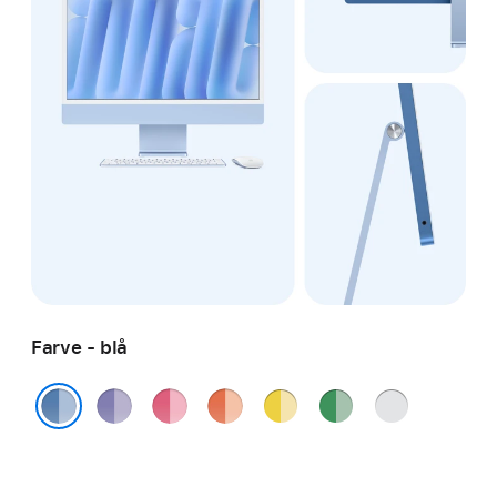
Farve - blå
lilla
lyserød
orange
gul
grøn
sølv
blå