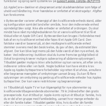
funktioner og sprog samt systemkrav på
support.apple.com/da-dk/121115
(Åb
.
i
Fodnote
∆∆ AppleCare+ dækker et ubegrænset antal skadehændelser som følge af
et
uheld ved håndtering. Hver hændelse er omfattet af et ekstragebyr. Afgifter
nyt
kan forekomme.
vind
Fodnote
◊ Bytteværdier varierer afhængigt af den kvalificerede enheds stand, alder
og konfiguration samt det land eller område, hvor den indleverede enhed
oprindeligt blev solgt. Ikke alle enheder er omfattet af ordningen. Du skal
mindst have nået myndighedsalderen for at være kvalificeret til at få et
tilskud eller et Apple Gift Card. Bytteværdien kan bruges i forbindelse med
køb af en ny kvalificeret enhed eller føjes til et Apple Gift Card. Den
faktiske værdi er baseret på, at den modtagne kvalificerede enhed
stemmer overens med den beskrivelse, du gav af den, da estimatet blev
afgivet. Der kan blive lagt moms på den fulde værdi af den nye enhed, du
køber. Ved indlevering i butikken skal du kunne fremvise gyldigt billed-id
(lokal lovgivning kræver muligvis opbevaring af sådanne oplysninger).
Tilbuddet gælder muligvis ikke i alle butikker og kan variere, alt efter om du
indleverer online eller i en butik. Nogle butikker kan have ekstra krav.
Apple og Apples byttepartnere forbeholder sig retten til at afvise, annullere
eller begrænse mængden af ombytninger uanset årsag. Du kan få flere
oplysninger om ombytning og genbrug af kvalificerede enheder hos Apples
byttepartner. Der kan være restriktioner og begrænsninger.
Fodnote
◊◊ Tilbuddet på Apple TV er kun tilgængeligt for nye abonnenter og
kvalificerede tilbagevendende abonnenter. 79 kr./måned efter den gratis
prøveperiode. Kun ét tilbud pr. Apple‑konto og kun ét tilbud pr. familie, hvis
du er del af en gruppe med Familiedeling, uanset hvor mange enheder du
eller din familie køber. Tilbuddet gælder ikke, hvis du eller din familie