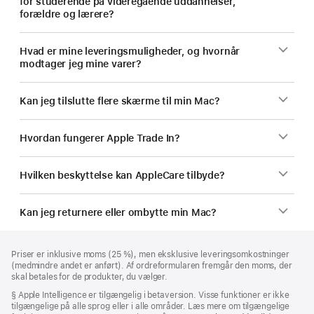
for studerende på videregående uddannelser,
forældre og lærere?
Hvad er mine leveringsmuligheder, og hvornår
modtager jeg mine varer?
Kan jeg tilslutte flere skærme til min Mac?
Hvordan fungerer Apple Trade In?
Hvilken beskyttelse kan AppleCare tilbyde?
Kan jeg returnere eller ombytte min Mac?
Bundtekst
fodnoter
Priser er inklusive moms (25 %), men eksklusive leveringsomkostninger
(medmindre andet er anført). Af ordreformularen fremgår den moms, der
skal betales for de produkter, du vælger.
Fodnote
§ Apple Intelligence er tilgængelig i betaversion. Visse funktioner er ikke
tilgængelige på alle sprog eller i alle områder. Læs mere om tilgængelige