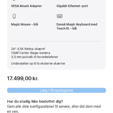
VESA Mount Adapter
Gigabit Ethernet-port
Magic Mouse – blå
Dansk Magic Keyboard med
Touch ID – blå
24" 4,5K Retina-skærm¹
12MP Center Stage-kamera
3,5 mm jackstik til hovedtelefoner
Understøtter op til to eksterne skærme
17.499,00 kr.
Læg i Shoppingpose
Har du stadig ikke besluttet dig?
Gem alle dine konfigurationer til senere, eller del dem med
en ven.