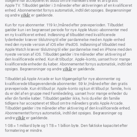
tidligere har accepteret et tilbud om tre måneders eller ét års gratis
Apple TV. Tilbuddet gælder i 3 måneder efter aktiveringen af en kvalificeret
enhed. Abonnementet fornys automatisk, indtil det opsiges. Begrænsninger
og andre
vilkår
er gældende.
Kun for nye abonnenter. 119 kr./måned efter prøveperioden. Tilbuddet
gælder kun i en begrænset periode for nye Apple Music-abonnenter med
en ny kvalificeret enhed. Indløsning af tilbuddet med kvalificerede
lydenheder kræver tilslutning til eller pardannelse med en Apple-enhed
med den nyeste version af iOS eller iPadOS. Indløsning af tilbuddet med
Apple Watch kræver tilslutning til eller pardannelse med en iPhone med den
nyeste version af iOS. Tilbuddet gælder i tre måneder efter aktivering af
den kvalificerede enhed. Kun ét tilbud pr. Apple‑konto, uanset hvor mange
kvalificerede enheder du køber. Abonnementet fornys automatisk, indtil det
opsiges. Begrænsninger og andre
vilkår
er gældende.
Tilbuddet på Apple Arcade er kun tilgængeligt for nye abonnenter og
kvalificerede tilbagevendende abonnenter. 59 kr./måned efter den gratis
prøveperiode. Kun ét tilbud pr. Apple‑konto og kun ét tilbud pr. familie, hvis
du er del af en gruppe med Familiedeling, uanset hvor mange enheder du
eller din familie køber. Tilbuddet gælder ikke, hvis du eller din familie
tidligere har accepteret et tilbud om tre måneders gratis Apple Arcade.
Tilbuddet gælder i tre måneder efter aktivering af den kvalificerede enhed.
Abonnementet fornys automatisk, indtil det opsiges. Begræsninger og
andre
vilkår
er gældende.
1 GB = 1 milliard byte og 1 TB = 1 billion byte. Den faktiske kapacitet efter
formatering er mindre.