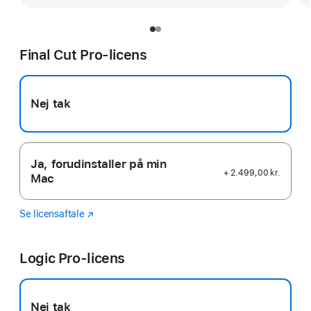
Final Cut Pro-licens
Nej tak
Ja, forudinstaller på min
+ 2.499,00 kr.
Mac
Se licensaftale
Final
(Åbner
Cut
i
Pro
et
Logic Pro-licens
nyt
vindue)
Nej tak