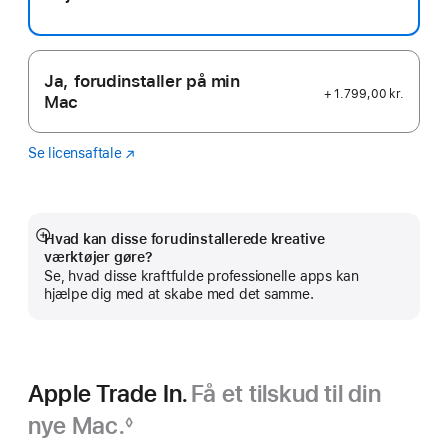
Ja, forudinstaller på min
+ 1.799,00 kr.
Mac
Se licensaftale
Logic
(Åbner
Pro
i
et
nyt
vindue)
Hvad kan disse forudinstallerede kreative
Vis
værktøjer gøre?
mere
Se, hvad disse kraftfulde professionelle apps kan
hjælpe dig med at skabe med det samme.
Apple Trade In.
Få et tilskud til din
nye Mac.
◊
Fodnote