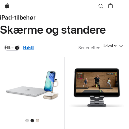
Apple
iPad-tilbehør
Skærme og standere
Sortér efter
Filter
Nulstil
Sortér efter
:
1
filters active