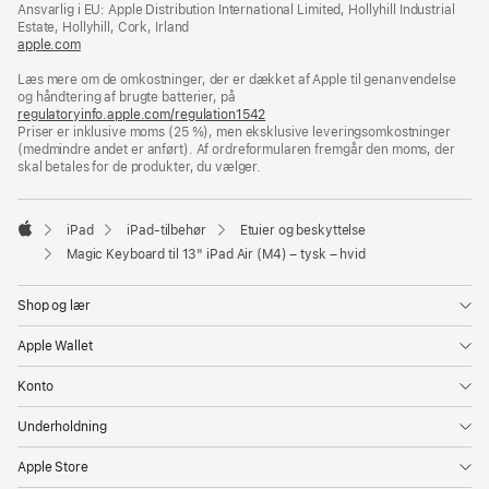
Ansvarlig i EU: Apple Distribution International Limited, Hollyhill Industrial
nyt
Estate, Hollyhill, Cork, Irland
vindue)
apple.com
(åbner
i
Læs mere om de omkostninger, der er dækket af Apple til genanvendelse
et
og håndtering af brugte batterier, på
nyt
regulatoryinfo.apple.com/regulation1542
vindue)
(åbner
Priser er inklusive moms (25 %), men eksklusive leveringsomkostninger
i
(medmindre andet er anført). Af ordreformularen fremgår den moms, der
et
skal betales for de produkter, du vælger.
nyt
vindue)
iPad
iPad-tilbehør
Etuier og beskyttelse
Apple
Magic Keyboard til 13" iPad Air (M4) – tysk – hvid
Shop og lær
Apple Wallet
Konto
Underholdning
Apple Store