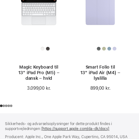
Magic Keyboard til
Smart Folio til
13" iPad Pro (M5) –
13" iPad Air (M4) –
dansk – hvid
lyslilla
3.099,00 kr.
899,00 kr.
Bundtekst
fodnoter
Sikkerheds- og advarselsoplysninger for dette produkt findes i
supportvejledningen:
[https://support.apple.com/da-dk/docs]
(åbner
i
Producent: Apple Inc., One Apple Park Way, Cupertino, CA 95014, USA
et