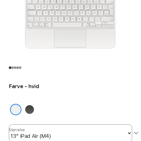
Farve - hvid
sort
hvid
Størrelse