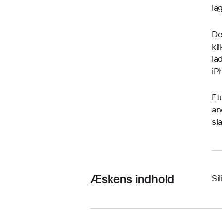
la
De
kl
la
iP
Et
an
sl
Æskens indhold
Si