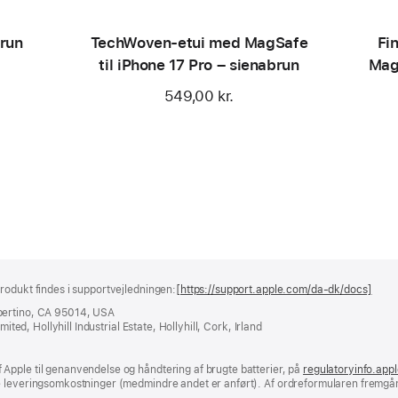
run
TechWoven-etui med MagSafe
Fi
til iPhone 17 Pro – sienabrun
Mag
549,00 kr.
rodukt findes i supportvejledningen:
[https://support.apple.com/da-dk/docs]
(åbn
i
pertino, CA 95014, USA
et
ited, Hollyhill Industrial Estate, Hollyhill, Cork, Irland
nyt
vind
Apple til genanvendelse og håndtering af brugte batterier, på
regulatoryinfo.app
e leveringsomkostninger (medmindre andet er anført). Af ordreformularen fremgår