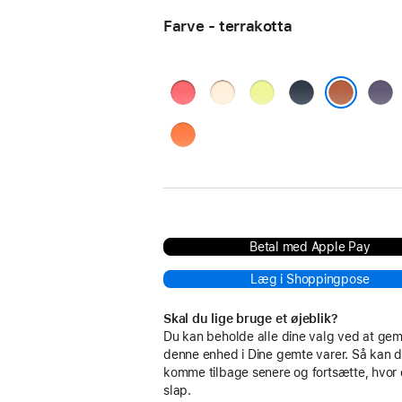
Farve - terrakotta
guavapink
vanilje
neongul
midnat
sart
lilla
terrakotta
orange
Betal med Apple Pay
Læg i Shoppingpose
Skal du lige bruge et øjeblik?
Du kan beholde alle dine valg ved at g
denne enhed i Dine gemte varer. Så kan d
komme tilbage senere og fortsætte, hvor
slap.