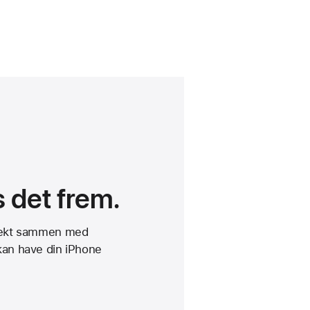
 det frem.
fekt sammen med
kan have din iPhone
sbody-