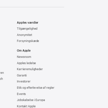
nyt
vindue)
Apples værdier
Tilgængelighed
Anonymitet
Forsyningskæde
Om Apple
Newsroom
Apples ledelse
Karrieremuligheder
ren
Garanti
ch
Investorer
Etik og efterlevelse af regler
Events
Jobskabelse i Europa
Kontakt Apple