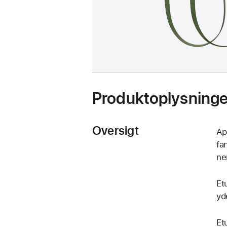
Produktoplysninge
Oversigt
Ap
fa
ne
Et
yd
Et