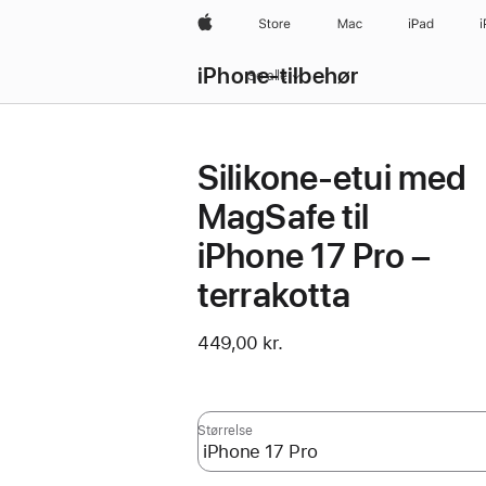
Apple
Store
Mac
iPad
iPhone-tilbehør
Se alle
Silikone-etui med
MagSafe til
iPhone 17 Pro –
terrakotta
449,00 kr.
Størrelse