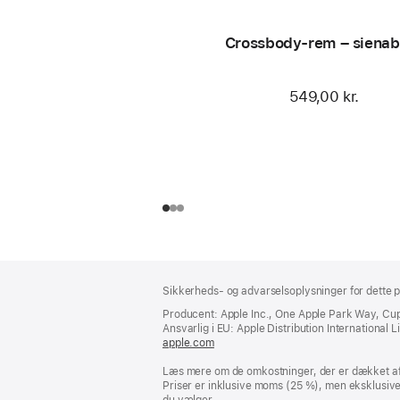
Crossbody-rem – sienab
549,00 kr.
Bundtekst
fodnoter
Sikkerheds- og advarselsoplysninger for dette p
Producent: Apple Inc., One Apple Park Way, Cu
Ansvarlig i EU: Apple Distribution International Lim
apple.com
(åbner
i
Læs mere om de omkostninger, der er dækket af 
et
Priser er inklusive moms (25 %), men eksklusiv
nyt
du vælger.
vindue)