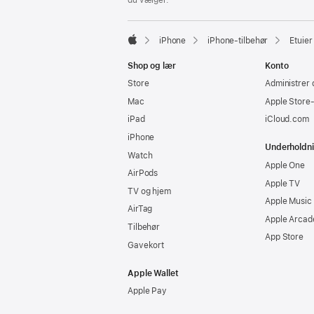
iPhone
iPhone-tilbehør
Etuier
Apple
Shop og lær
Konto
Store
Administrer 
Mac
Apple Store
iPad
iCloud.com
iPhone
Underholdn
Watch
Apple One
AirPods
Apple TV
TV og hjem
Apple Music
AirTag
Apple Arcad
Tilbehør
App Store
Gavekort
Apple Wallet
Apple Pay