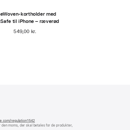
neWoven-kortholder med
Safe til iPhone – ræverød
549,00 kr.
er
ue)
le.com/regulation1542
(åbner
 den moms, der skal betales for de produkter,
i
et