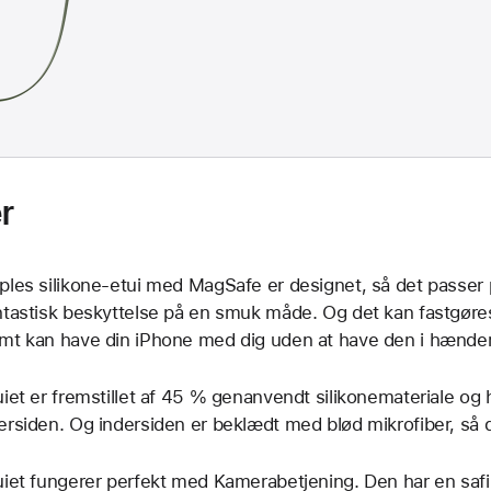
rem
til
iPho
r
ples silikone-etui med MagSafe er designet, så det passer 
ntastisk beskyttelse på en smuk måde. Og det kan fastgør
mt kan have din iPhone med dig uden at have den i hænde
uiet er fremstillet af 45 % genanvendt silikone­materiale og 
ersiden. Og indersiden er beklædt med blød mikrofiber, så d
uiet fungerer perfekt med Kamerabetjening. Den har en safi