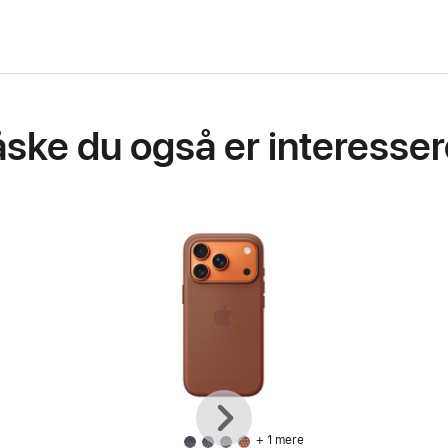
ske du også er interessere
Forrige
Næste
+ 1 mere