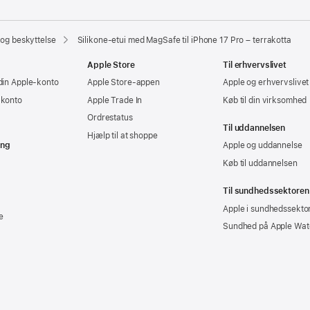
 og beskyttelse
Silikone-etui med MagSafe til iPhone 17 Pro – terrakotta
Apple Store
Til erhvervslivet
din Apple-konto
Apple Store-appen
Apple og erhvervslivet
-konto
Apple Trade In
Køb til din virksomhed
Ordrestatus
Til uddannelsen
Hjælp til at shoppe
ing
Apple og uddannelse
Køb til uddannelsen
Til sundhedssektoren
Apple i sundhedssekto
e
Sundhed på Apple Wat