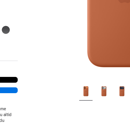
sort
emme
u altid
 du