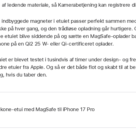
g af ledende materiale, så Kamerabetjening kan registrere d
 indbyggede magneter i etuiet passer perfekt sammen med i
ikke på hver gang, og den trådløse opladning går hurtigere. 
de etuiet blive siddende på og sætte en MagSafe-oplader b
hone på en Qi2 25 W‑ eller Qi-certificeret oplader.
uiet er blevet testet i tusindvis af timer under design- og f
dre etuier fra Apple. Og så er det både flot og skabt til at 
ag, hvis du taber den.
likone-etui med MagSafe til iPhone 17 Pro