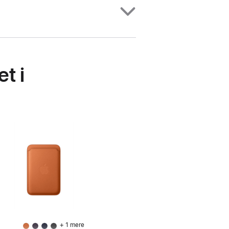
t i
+ 1 mere