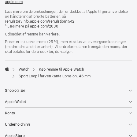
apple.com
(åbner
i
Læs mere om de omkostninger, der er dækket af Apple til genanvendelse
et
og håndtering af brugte batterier, på
nyt
regulatoryinfo.apple.com/regulation1542
vindue)
(åbner
º Læs mere på
apple.com/2030
.
i
et
Udbuddet af remme kan variere.
nyt
vindue)
Priser er inklusive moms (25 %), men eksklusive leveringsomkostninger
(medmindre andet er anført). Af ordreformularen fremgår den moms, der
skal betales for de produkter, du vælger.
Watch
Køb remme til Apple Watch
Apple
Sport Loop i farven kantalupmelon, 46 mm
Shop og lær
Apple Wallet
Konto
Underholdning
Apple Store