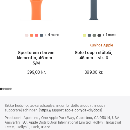
+ 4 mere
+ 1 mere
Kun hos Apple
Sportsrem i farven
Solo Loop i stålblå,
klementin, 46 mm –
46 mm – str. 0
S/M
399,00 kr.
399,00 kr.
Bundtekst
fodnoter
Sikkerheds- og advarselsoplysninger for dette produkt findes i
supportvejledningen:
[https://support.apple.com/da-dk/docs]
(åbner
i
Producent: Apple Inc., One Apple Park Way, Cupertino, CA 95014, USA
et
Ansvarlig i EU: Apple Distribution International Limited, Hollyhill Industrial
nyt
Estate, Hollyhill, Cork, Irland
vindue)