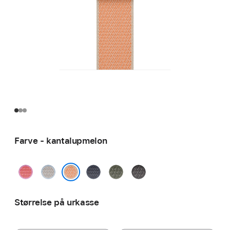
Farve - kantalupmelon
guavapink
blå
stålblå
skovgrøn
mørkegrå
tågedis
kantalupmelon
Størrelse på urkasse